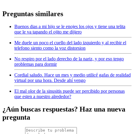
Preguntas similares
Buenos dias a mi hijo se le enojes los ojos y tiene una telita
que le va tapando el ojito me dijiero
Me duele un poco el cuello del lado izquierdo y al recibir el
telefono siento como la voz distorsion
No respiro por el lado derecho de la nariz, y por eso tengo
problemas para dormir
Cordial saludo. Hace un mes y medio utilicé gafas de realidad
virtual por una hora. Desde ahí vengo
El mal olor de la sinusitis puede ser percibido por personas
que esten a nuestro alrededor?
¿Aún buscas respuestas? Haz una nueva
pregunta