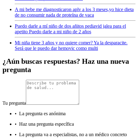
A mi bebe me diagnosticaron aplv a los 3 meses,yo hice dieta
de no consumir nada de proteína de vaca
Puedo darle a mí niño de dos añitos pediavid jalea para el
apetito Puedo darle a mi niño de 2 años
Mi niña tiene 3 años y no quiere comer? Ya la desparacite.
Será que le puedo dar hemovic como multi
¿Aún buscas respuestas? Haz una nueva
pregunta
Tu pregunta
•
La pregunta es anónima
•
Haz una pregunta específica
•
La pregunta va a especialistas, no a un médico concreto