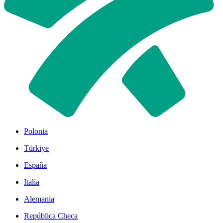
Polonia
Türkiye
España
Italia
Alemania
República Checa