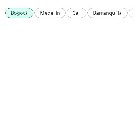
Bogotá
Medellín
Cali
Barranquilla
C