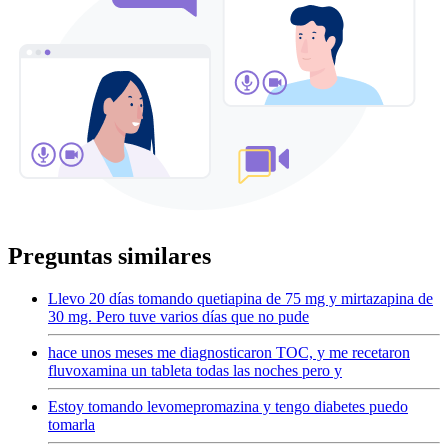
Preguntas similares
Llevo 20 días tomando quetiapina de 75 mg y mirtazapina de
30 mg. Pero tuve varios días que no pude
hace unos meses me diagnosticaron TOC, y me recetaron
fluvoxamina un tableta todas las noches pero y
Estoy tomando levomepromazina y tengo diabetes puedo
tomarla