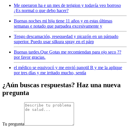
Me operaron ha e un mes de terigion y todavía veo borroso
¿Es normal o que debo hacer?
Buenas noches mi hija tiene 11 años y en estas últimas
semanas e notado que parpadea excesivamente y
Tengo descamación, resequedad y picazón en un párpado
superior. Puedo usar silkura spray en el párp
Buenas tardes.Que Gotas me recomiendan para ojo seco ??
por favor gracias.
el médico se equivocó y me envió panotil B y me la aplique
por tres días y me irritado mucho, sentía
¿Aún buscas respuestas? Haz una nueva
pregunta
Tu pregunta