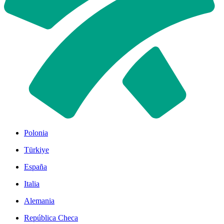
Polonia
Türkiye
España
Italia
Alemania
República Checa