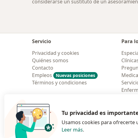
considerarse un sustituto de un asesoramien
Servicio
Para l
Privacidad y cookies
Especia
Quiénes somos
Clínica
Contacto
Pregun
Empleos
Medic
Nuevas posiciones
Términos y condiciones
Servici
Enfer
Pregun
Aplicac
Tu privacidad es important
Usamos cookies para ofrecerte u
Leer más
.
se abre en una n
se abre 
s
Polska
,
Türkiye
,
España
,