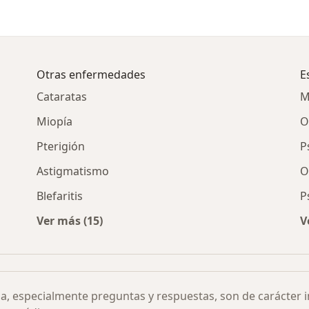
Otras enfermedades
E
Cataratas
M
Miopía
O
Pterigión
P
Astigmatismo
O
Blefaritis
P
Ver más (15)
V
or ciudad
Más en esta categoría: Otras enfermedades
ia, especialmente preguntas y respuestas, son de carácter 