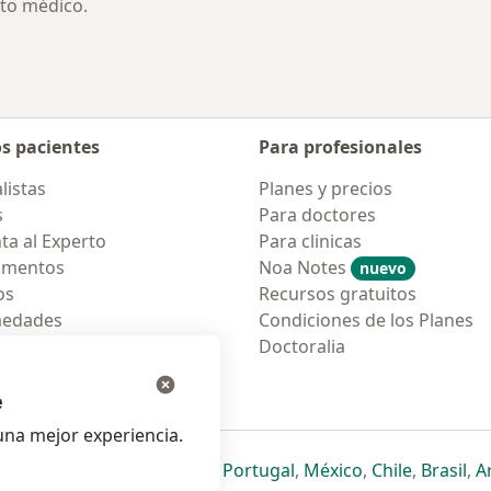
to médico.
os pacientes
Para profesionales
listas
Planes y precios
s
Para doctores
ta al Experto
Para clinicas
amentos
Noa Notes
nuevo
os
Recursos gratuitos
medades
Condiciones de los Planes
tas Frecuentes
Doctoralia
ión para móvil
e
na mejor experiencia.
ueva pestaña
en una nueva pestaña
e abre en una nueva pestaña
se abre en una nueva pestaña
se abre en una nueva pestaña
se abre en una nueva pestaña
se abre en una nueva p
se abre en una
se abre e
se
Italia
,
Deutschland
,
Česko
,
Portugal
,
México
,
Chile
,
Brasil
,
A