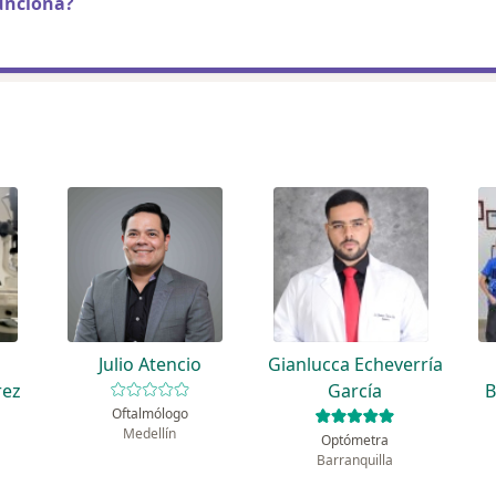
unciona?
Julio Atencio
Gianlucca Echeverría
rez
García
B
Oftalmólogo
Medellín
Optómetra
Barranquilla