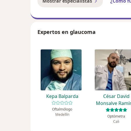
Mostrar especialistas
¿Cómo f
Expertos en glaucoma
Kepa Balparda
César David
Monsalve Ramí
Oftalmólogo
Medellín
Optómetra
Cali