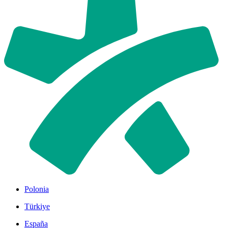
Polonia
Türkiye
España