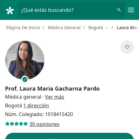
Men
¿Qué estás buscando?
Página De Inicio
Médico General
Bogotá
Laura Mar
Cambiar de ciu
Prof.
Laura Maria Gacharna Pardo
sobre las especializaciones
Médica general
·
Ver más
Bogotá
1 dirección
Núm. Colegiado: 1018415420
30 opiniones