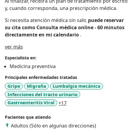
Al finalizar, recibirá un plan de tratamiento por escrito
y, cuando corresponda, una prescripción médica.
Si necesita atención médica sin salir,
puede reservar
su cita como Consulta médica online - 60 minutos
directamente en mi calendario
.
Acerca de mí
ver más
Especialista en:
Medicina preventiva
Principales enfermedades tratadas
Gripe
Migraña
Lumbalgia mecánica
Infecciones del tracto urinario
a11y_sr_more_diseases
Gastroenteritis Viral
+17
Pacientes que atiendo
Adultos (Sólo en algunas direcciones)