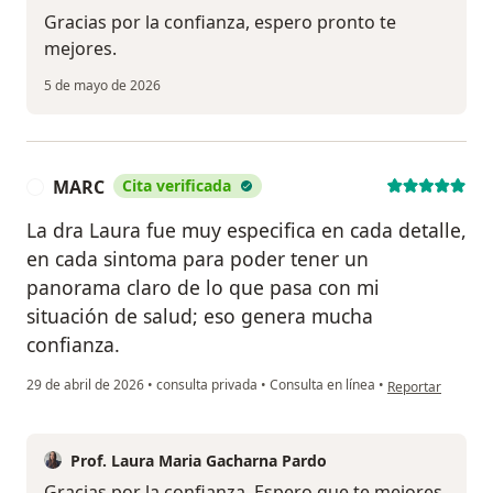
Gracias por la confianza, espero pronto te
mejores.
5 de mayo de 2026
MARC
Cita verificada
M
La dra Laura fue muy especifica en cada detalle,
en cada sintoma para poder tener un
panorama claro de lo que pasa con mi
situación de salud; eso genera mucha
confianza.
en opinión del u
29 de abril de 2026
•
consulta privada
•
Consulta en línea
•
Reportar
Prof. Laura Maria Gacharna Pardo
Gracias por la confianza. Espero que te mejores