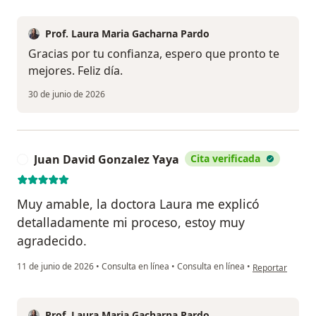
Prof. Laura Maria Gacharna Pardo
Gracias por tu confianza, espero que pronto te
mejores. Feliz día.
30 de junio de 2026
Juan David Gonzalez Yaya
Cita verificada
J
Muy amable, la doctora Laura me explicó
detalladamente mi proceso, estoy muy
agradecido.
en opinión del 
11 de junio de 2026
•
Consulta en línea
•
Consulta en línea
•
Reportar
Prof. Laura Maria Gacharna Pardo