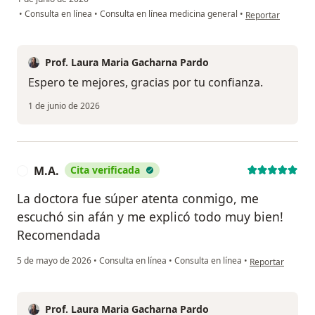
en opinión del us
•
Consulta en línea
•
Consulta en línea medicina general
•
Reportar
Prof. Laura Maria Gacharna Pardo
Espero te mejores, gracias por tu confianza.
1 de junio de 2026
M.A.
Cita verificada
M
La doctora fue súper atenta conmigo, me
escuchó sin afán y me explicó todo muy bien!
Recomendada
en opinión del u
5 de mayo de 2026
•
Consulta en línea
•
Consulta en línea
•
Reportar
Prof. Laura Maria Gacharna Pardo