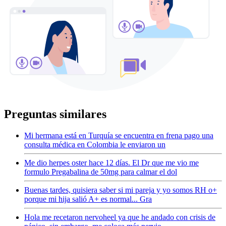
Preguntas similares
Mi hermana está en Turquía se encuentra en frena pago una
consulta médica en Colombia le enviaron un
Me dio herpes oster hace 12 días. El Dr que me vio me
formulo Pregabalina de 50mg para calmar el dol
Buenas tardes, quisiera saber si mi pareja y yo somos RH o+
porque mi hija salió A+ es normal... Gra
Hola me recetaron nervoheel ya que he andado con crisis de