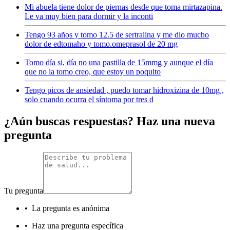
Mi abuela tiene dolor de piernas desde que toma mirtazapina.
Le va muy bien para dormir y la inconti
Tengo 93 años y tomo 12.5 de sertralina y me dio mucho
dolor de edtomaho y tomo.omeprasol de 20 mg
Tomo día si, día no una pastilla de 15mmg y aunque el día
que no la tomo creo, que estoy un poquito
Tengo picos de ansiedad , puedo tomar hidroxizina de 10mg ,
solo cuando ocurra el síntoma por tres d
¿Aún buscas respuestas? Haz una nueva
pregunta
Tu pregunta
•
La pregunta es anónima
•
Haz una pregunta específica