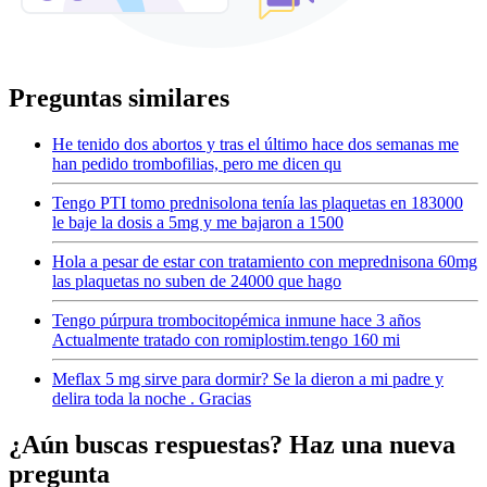
Preguntas similares
He tenido dos abortos y tras el último hace dos semanas me
han pedido trombofilias, pero me dicen qu
Tengo PTI tomo prednisolona tenía las plaquetas en 183000
le baje la dosis a 5mg y me bajaron a 1500
Hola a pesar de estar con tratamiento con meprednisona 60mg
las plaquetas no suben de 24000 que hago
Tengo púrpura trombocitopémica inmune hace 3 años
Actualmente tratado con romiplostim.tengo 160 mi
Meflax 5 mg sirve para dormir? Se la dieron a mi padre y
delira toda la noche . Gracias
¿Aún buscas respuestas? Haz una nueva
pregunta