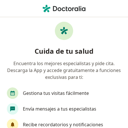
Men
¿Qué estás buscando?
Página De Inicio
Servicios
Biopsia De La Médula Ósea
Biopsia de la médula ósea -
Cuida de tu salud
Información, expertos y
preguntas frecuentes
Encuentra los mejores especialistas y pide cita.
Descarga la App y accede gratuitamente a funciones
Una de la médula ósea es la extracción de una
exclusivas para ti:
muestra de médula ósea. La muestra se envía a un
laboratorio para su análisis. El procedimiento se
Gestiona tus visitas fácilmente
realiza con mayor frecuencia en el hueso pélvico,
pero también puede realizarse en el esternón.
Envía mensajes a tus especialistas
Recibe recordatorios y notificaciones