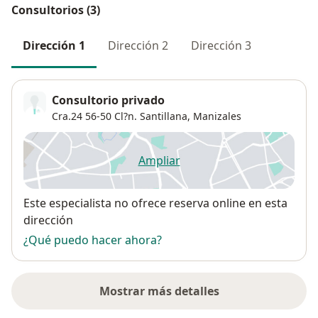
Consultorios (3)
Dirección 1
Dirección 2
Dirección 3
Consultorio privado
Cra.24 56-50 Cl?n. Santillana,
Manizales
Ampliar
se abre en una nueva pestañ
Disponibilidad
Este especialista no ofrece reserva online en esta
dirección
¿Qué puedo hacer ahora?
Mostrar más detalles
sobre la dirección