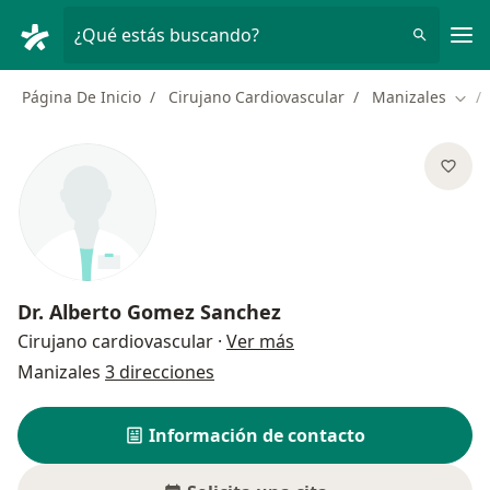
Men
¿Qué estás buscando?
Página De Inicio
Cirujano Cardiovascular
Manizales
Camb
Dr.
Alberto Gomez Sanchez
sobre las especializaci
Cirujano cardiovascular
·
Ver más
Manizales
3 direcciones
Información de contacto