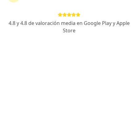
1.
Cuait-D
2.
Femelin
4.8 y 4.8 de valoración media en Google Play y Apple
Store
3.
Hiderax
4.
Ipran
5.
Moltoben 20
6.
Nestogeno 1
7.
Okey
8.
Pediavit Zinc Gotas
9.
Soñax Forte
10.
Spiron