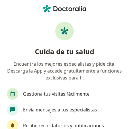
Men
¿Qué estás buscando?
Página De Inicio
Medicamentos
Medicamentos: búsquedas frecuentes
Cuida de tu salud
¿Cuáles son los medicamentos más buscados?
Nuestra comunidad de usuarios ha realizado
Encuentra los mejores especialistas y pide cita.
millones de búsquedas sobre ellos. Echa un vistazo a
Descarga la App y accede gratuitamente a funciones
cuáles han sido los medicamentos más buscados.
exclusivas para ti:
Descubre las búsquedas más frecuentes
Gestiona tus visitas fácilmente
sobre medicamentos
Envía mensajes a tus especialistas
Medicamentos más populares
Recibe recordatorios y notificaciones