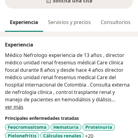
Solicita una cita
Experiencia
Servicios y precios
Consultorios
Experiencia
Médico Nefrologo experiencia de 13 años , director
médico unidad renal fresenius médical Care clínica
foscal durante 8 años y desde hace 4 años director
médico unidad renal fresenius medical Care del
hospital internacional de Colombia . Consulta externa
de nefrologia clínica , control trasplante renal y
manejo de pacientes en hemodiálisis y diálisis
Acerca de mí
peritoneal
ver más
Principales enfermedades tratadas
Feocromositoma
Hematuria
Proteinuria
a11y_sr_more_dise
Pielonefritis
Cálculos renales
+20