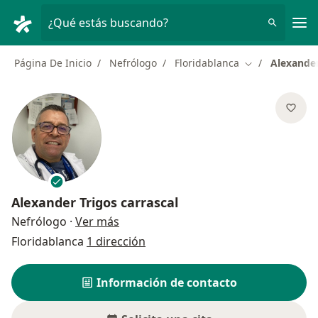
Men
¿Qué estás buscando?
Página De Inicio
Nefrólogo
Floridablanca
Alexander
Cambiar de ci
Alexander Trigos carrascal
sobre las especializaciones
Nefrólogo
·
Ver más
Floridablanca
1 dirección
Información de contacto