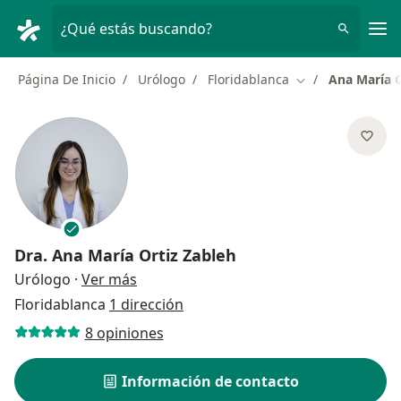
Men
¿Qué estás buscando?
Página De Inicio
Urólogo
Floridablanca
Ana María O
Cambiar de ciud
Dra.
Ana María Ortiz Zableh
sobre las especializaciones
Urólogo
·
Ver más
Floridablanca
1 dirección
8 opiniones
Información de contacto