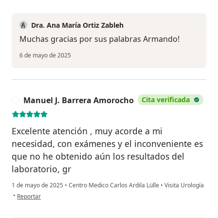
Dra. Ana María Ortiz Zableh
Muchas gracias por sus palabras Armando!
6 de mayo de 2025
Manuel J. Barrera Amorocho
Cita verificada
M
Excelente atención , muy acorde a mi
necesidad, con exámenes y el inconveniente es
que no he obtenido aún los resultados del
laboratorio, gr
1 de mayo de 2025
•
Centro Medico Carlos Ardila Lülle
•
Visita Urología
en opinión del usuario Manuel J. Barrera Amorocho
•
Reportar