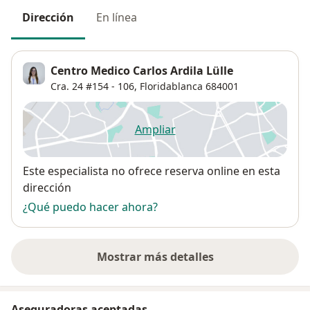
Dirección
En línea
Centro Medico Carlos Ardila Lülle
Cra. 24 #154 - 106,
Floridablanca
684001
Ampliar
se abre en una nueva pestañ
Disponibilidad
Este especialista no ofrece reserva online en esta
dirección
¿Qué puedo hacer ahora?
Mostrar más detalles
sobre la dirección
Aseguradoras aceptadas