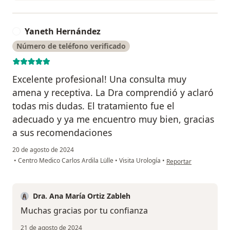
Yaneth Hernández
Y
Número de teléfono verificado
Excelente profesional! Una consulta muy
amena y receptiva. La Dra comprendió y aclaró
todas mis dudas. El tratamiento fue el
adecuado y ya me encuentro muy bien, gracias
a sus recomendaciones
20 de agosto de 2024
en opinión del usuari
•
Centro Medico Carlos Ardila Lülle
•
Visita Urología
•
Reportar
Dra. Ana María Ortiz Zableh
Muchas gracias por tu confianza
21 de agosto de 2024