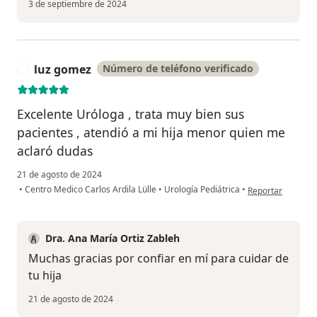
3 de septiembre de 2024
luz gomez
Número de teléfono verificado
L
Excelente Uróloga , trata muy bien sus
pacientes , atendió a mi hija menor quien me
aclaró dudas
21 de agosto de 2024
en opinión del us
•
Centro Medico Carlos Ardila Lülle
•
Urología Pediátrica
•
Reportar
Dra. Ana María Ortiz Zableh
Muchas gracias por confiar en mí para cuidar de
tu hija
21 de agosto de 2024