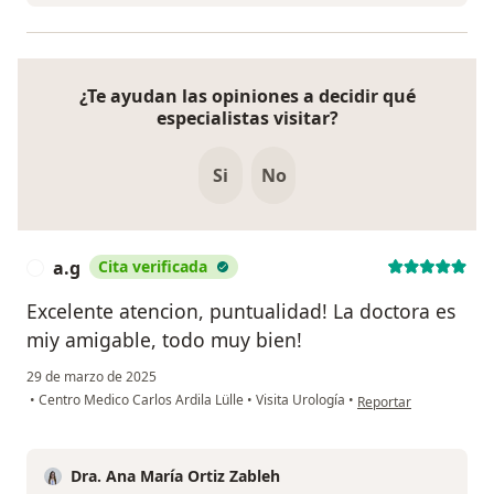
¿Te ayudan las opiniones a decidir qué
especialistas visitar?
Si
No
a.g
Cita verificada
A
Excelente atencion, puntualidad! La doctora es
miy amigable, todo muy bien!
29 de marzo de 2025
en opinión del usuario
•
Centro Medico Carlos Ardila Lülle
•
Visita Urología
•
Reportar
Dra. Ana María Ortiz Zableh