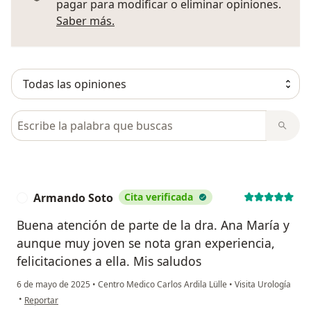
pagar para modificar o eliminar opiniones.
Más información sobre opiniones
Saber más.
Busca en opiniones
Armando Soto
Cita verificada
A
Buena atención de parte de la dra. Ana María y
aunque muy joven se nota gran experiencia,
felicitaciones a ella. Mis saludos
6 de mayo de 2025
•
Centro Medico Carlos Ardila Lülle
•
Visita Urología
en opinión del usuario Armando Soto
•
Reportar