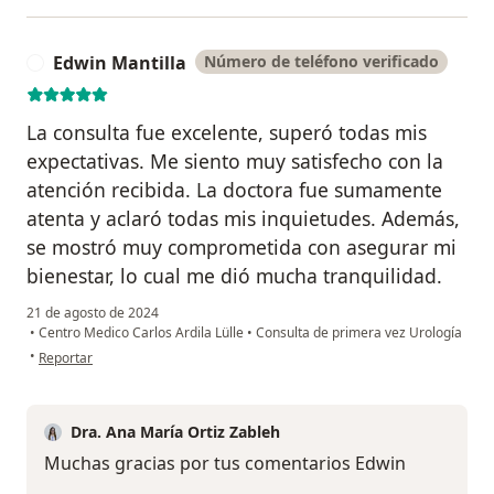
Edwin Mantilla
Número de teléfono verificado
E
La consulta fue excelente, superó todas mis
expectativas. Me siento muy satisfecho con la
atención recibida. La doctora fue sumamente
atenta y aclaró todas mis inquietudes. Además,
se mostró muy comprometida con asegurar mi
bienestar, lo cual me dió mucha tranquilidad.
21 de agosto de 2024
•
Centro Medico Carlos Ardila Lülle
•
Consulta de primera vez Urología
en opinión del usuario Edwin Mantilla
•
Reportar
Dra. Ana María Ortiz Zableh
Muchas gracias por tus comentarios Edwin