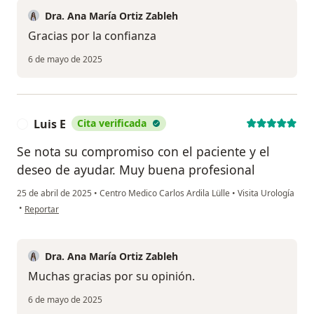
Dra. Ana María Ortiz Zableh
Gracias por la confianza
6 de mayo de 2025
Luis E
Cita verificada
L
Se nota su compromiso con el paciente y el
deseo de ayudar. Muy buena profesional
25 de abril de 2025
•
Centro Medico Carlos Ardila Lülle
•
Visita Urología
en opinión del usuario Luis E
•
Reportar
Dra. Ana María Ortiz Zableh
Muchas gracias por su opinión.
6 de mayo de 2025