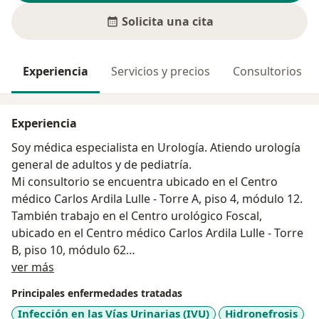
Solicita una cita
Experiencia
Servicios y precios
Consultorios
Experiencia
Soy médica especialista en Urología. Atiendo urología
general de adultos y de pediatría.
Mi consultorio se encuentra ubicado en el Centro
médico Carlos Ardila Lulle - Torre A, piso 4, módulo 12.
También trabajo en el Centro urológico Foscal,
ubicado en el Centro médico Carlos Ardila Lulle - Torre
B, piso 10, módulo 62
Acerca de mí
Para cualquier duda o inquietud, puedes comunicarte
ver más
por whatsapp.
Principales enfermedades tratadas
Infección en las Vías Urinarias (IVU)
Hidronefrosis