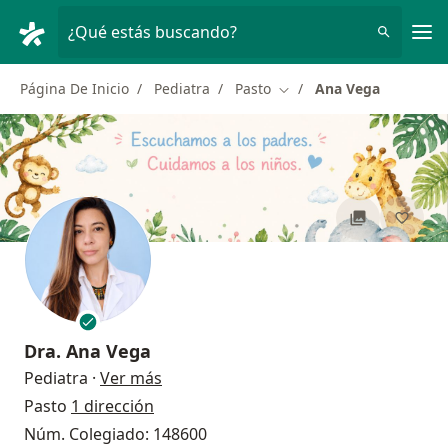
Men
¿Qué estás buscando?
Página De Inicio
Pediatra
Pasto
Ana Vega
Cambiar de ciudad
Dra.
Ana Vega
sobre las especializaciones
Pediatra
·
Ver más
Pasto
1 dirección
Núm. Colegiado: 148600