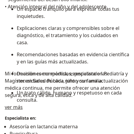
• Atención integral del niño y del adolescente.
Un espacio tranquilo para expresar todas tus
inquietudes.
Explicaciones claras y comprensibles sobre el
diagnóstico, el tratamiento y los cuidados en
casa.
Recomendaciones basadas en evidencia científica
y en las guías más actualizadas.
Mi formación como médica, especialista en Pediatría y
Decisiones compartidas, respetando las
Magíster en Salud Pública, junto con una actualización
necesidades de cada niño y su familia.
médica continua, me permite ofrecer una atención
Un trato cálido, humano y respetuoso en cada
segura, ética y de alta calidad.
consulta.
Acerca de mí
ver más
Especialista en:
Asesoría en lactancia materna
Puericultura