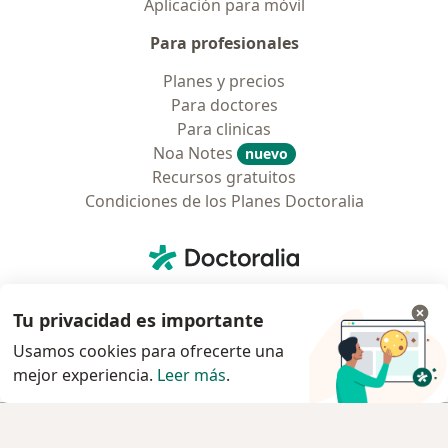
Aplicación para móvil
Para profesionales
Planes y precios
Para doctores
Para clinicas
Noa Notes
nuevo
Recursos gratuitos
Condiciones de los Planes Doctoralia
Contacto
Doctoralia - Página de inicio
Doctoralia Colombia, SAS
Tv 23 No. 97 - 73
Tu privacidad es importante
Municipio: Bogotá D.C., Colombia
Usamos cookies para ofrecerte una
mejor experiencia.
Leer más
.
se abre en una nueva pestaña
se abre en una nueva pestaña
se abre en una nueva pestaña
se abre en una nueva pes
se abre en 
se a
Polska
,
Türkiye
,
España
,
Italia
,
Deutschland
,
Česko
,
Agendar cita
Agendar cita