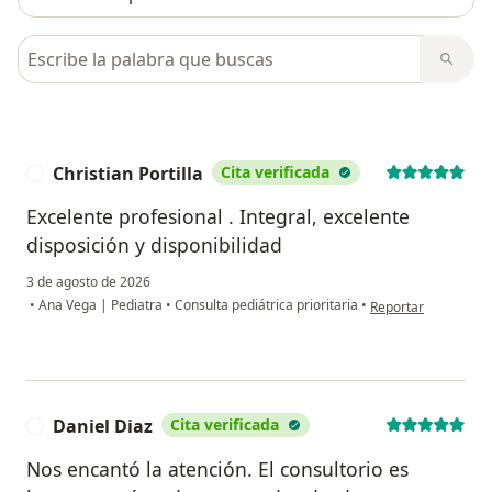
Busca en opiniones
Christian Portilla
Cita verificada
C
Excelente profesional . Integral, excelente
disposición y disponibilidad
3 de agosto de 2026
en opinión del usuari
•
Ana Vega | Pediatra
•
Consulta pediátrica prioritaria
•
Reportar
Daniel Diaz
Cita verificada
D
Nos encantó la atención. El consultorio es