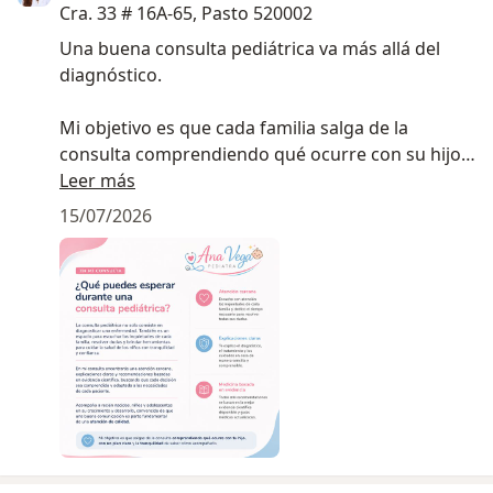
Cra. 33 # 16A-65, Pasto 520002
Una buena consulta pediátrica va más allá del
diagnóstico.
Mi objetivo es que cada familia salga de la
consulta comprendiendo qué ocurre con su hijo,
con un plan de manejo claro y la tranquilidad de
Leer más
saber cómo acompañarlo en casa.
15/07/2026
Creo que los padres toman mejores decisiones
cuando reciben información clara, basada en
evidencia y explicada con tranquilidad. Esa es la
forma en que me gusta ejercer la Pediatría.