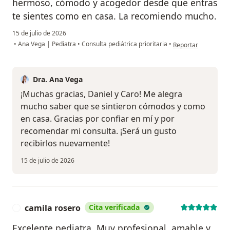
hermoso, cómodo y acogedor desde que entras
te sientes como en casa. La recomiendo mucho.
15 de julio de 2026
en opinión del usuar
•
Ana Vega | Pediatra
•
Consulta pediátrica prioritaria
•
Reportar
Dra. Ana Vega
¡Muchas gracias, Daniel y Caro! Me alegra
mucho saber que se sintieron cómodos y como
en casa. Gracias por confiar en mí y por
recomendar mi consulta. ¡Será un gusto
recibirlos nuevamente!
15 de julio de 2026
camila rosero
Cita verificada
C
Excelente pediatra. Muy profesional, amable y