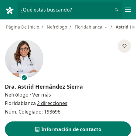
Men
¿Qué estás buscando?
Página De Inicio
Nefrólogo
Floridablanca
Astrid He
Cambiar de ci
Dra.
Astrid Hernández Sierra
sobre las especializaciones
Nefrólogo
·
Ver más
Floridablanca
2 direcciones
Núm. Colegiado: 193696
Información de contacto