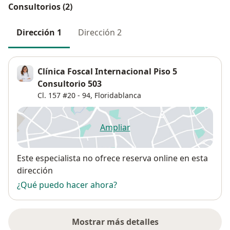
Consultorios (2)
Dirección 1
Dirección 2
Clínica Foscal Internacional Piso 5
Consultorio 503
Cl. 157 #20 - 94,
Floridablanca
Ampliar
se abre en una nueva pestañ
Disponibilidad
Este especialista no ofrece reserva online en esta
dirección
¿Qué puedo hacer ahora?
Mostrar más detalles
sobre la dirección