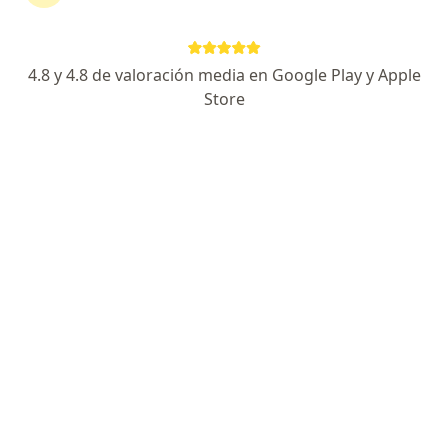
4.8 y 4.8 de valoración media en Google Play y Apple
No hemos encontrado ningún Colpatria en
Store
Bogotá, Cundinamarca
Vuelve a buscar eliminando algún filtro:
Seguro
Servicio
Privacidad y cookies
Quiénes somos
Contacto