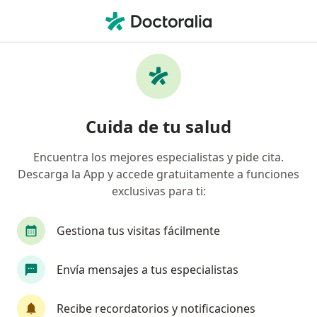
Men
Colpatria • Bogotá, Cundinamarca
Página De Inicio
Bogotá
Colpatria
Cuida de tu salud
Encuentra los mejores especialistas y pide cita.
Descarga la App y accede gratuitamente a funciones
exclusivas para ti:
Gestiona tus visitas fácilmente
Envía mensajes a tus especialistas
Recibe recordatorios y notificaciones