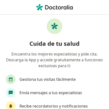
Men
Coomeva Medicina Prepagada • Buga, Valle del Cauca
Página De Inicio
Buga
Coomeva Medicina Prepagada
Cuida de tu salud
Encuentra los mejores especialistas y pide cita.
Descarga la App y accede gratuitamente a funciones
exclusivas para ti:
Gestiona tus visitas fácilmente
Envía mensajes a tus especialistas
Recibe recordatorios y notificaciones