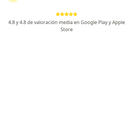
4.8 y 4.8 de valoración media en Google Play y Apple
No hemos encontrado ningún coomeva
Store
medicina prepagada en Buga, Valle del
Cauca
Vuelve a buscar eliminando algún filtro:
Seguro
Servicio
Privacidad y cookies
Quiénes somos