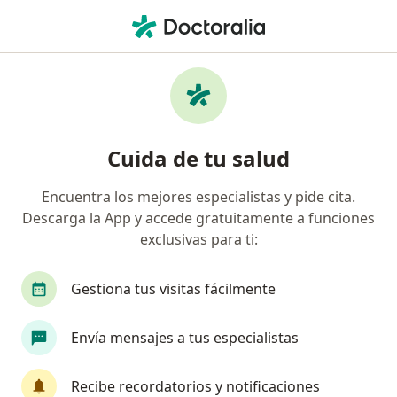
Men
Coomeva Medicina Prepagada • Cali, Valle del Cauca
Página De Inicio
Cali
Coomeva Medicina Prepagada
Cuida de tu salud
Encuentra los mejores especialistas y pide cita.
Descarga la App y accede gratuitamente a funciones
exclusivas para ti:
Gestiona tus visitas fácilmente
Envía mensajes a tus especialistas
Recibe recordatorios y notificaciones