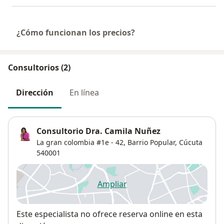
¿Cómo funcionan los precios?
Consultorios (2)
Dirección
En línea
Consultorio Dra. Camila Nuñez
La gran colombia #1e - 42,
Barrio Popular
,
Cúcuta
540001
Ampliar
se abre en una nueva pestañ
Disponibilidad
Este especialista no ofrece reserva online en esta