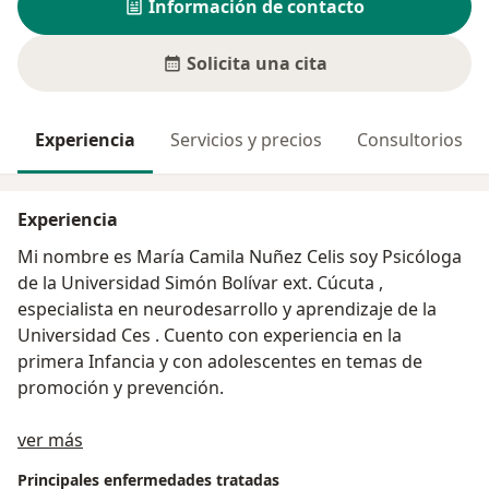
Información de contacto
Solicita una cita
Experiencia
Servicios y precios
Consultorios
Experiencia
Mi nombre es María Camila Nuñez Celis soy Psicóloga
de la Universidad Simón Bolívar ext. Cúcuta ,
especialista en neurodesarrollo y aprendizaje de la
Universidad Ces . Cuento con experiencia en la
primera Infancia y con adolescentes en temas de
promoción y prevención.
Acerca de mí
Me apasiona ayudar a los niños a superar desafíos
ver más
emocionales y desarrollar habilidades para una vida
Principales enfermedades tratadas