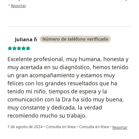
en opinión del usuario ML
•
Reportar
Juliana ñ
Número de teléfono verificado
J
Excelente profesional, muy humana, honesta y
muy acertada en su diagnóstico, hemos tenido
un gran acompañamiento y estamos muy
felices con los grandes resueltados que ha
tenido mi niño, tiempos de espera y la
comunicación con la Dra ha sido muy buena,
muy constante y dedicada, la verdad
recomiendo mucho su trabajo.
en opinión del u
7 de agosto de 2024
•
Consulta en línea
•
Consulta en línea
•
Reportar