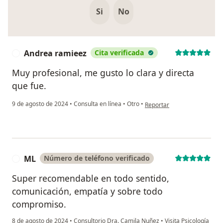
Si
No
Andrea ramieez
Cita verificada
A
Muy profesional, me gusto lo clara y directa
que fue.
en opinión del usuario Andr
9 de agosto de 2024
•
Consulta en línea
•
Otro
•
Reportar
ML
Número de teléfono verificado
M
Super recomendable en todo sentido,
comunicación, empatía y sobre todo
compromiso.
8 de agosto de 2024
•
Consultorio Dra. Camila Nuñez
•
Visita Psicología