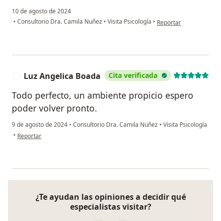
10 de agosto de 2024
en opinión del usuario 
•
Consultorio Dra. Camila Nuñez
•
Visita Psicología
•
Reportar
Luz Angelica Boada
Cita verificada
L
Todo perfecto, un ambiente propicio espero
poder volver pronto.
9 de agosto de 2024
•
Consultorio Dra. Camila Nuñez
•
Visita Psicología
en opinión del usuario Luz Angelica Boada
•
Reportar
¿Te ayudan las opiniones a decidir qué
especialistas visitar?