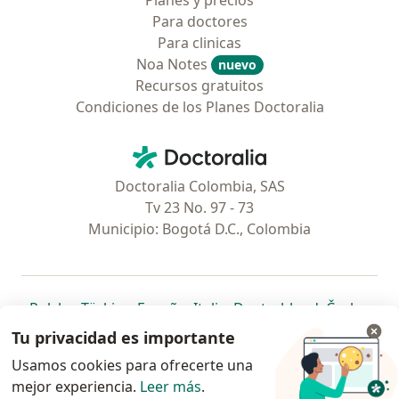
Planes y precios
Para doctores
Para clinicas
Noa Notes
nuevo
Recursos gratuitos
Condiciones de los Planes Doctoralia
Contacto
Doctoralia - Página de inicio
Doctoralia Colombia, SAS
Tv 23 No. 97 - 73
Municipio: Bogotá D.C., Colombia
se abre en una nueva pestaña
se abre en una nueva pestaña
se abre en una nueva pestaña
se abre en una nueva pes
se abre en 
se a
Polska
,
Türkiye
,
España
,
Italia
,
Deutschland
,
Česko
,
se abre en una nueva pestaña
se abre en una nueva pestaña
se abre en una nueva pestaña
se abre en una nueva p
se abre en 
se abr
Portugal
,
México
,
Chile
,
Brasil
,
Argentina
,
Perú
,
Tu privacidad es importante
se abre en una nueva pe
Colombia
Usamos cookies para ofrecerte una
mejor experiencia.
www.doctoralia.co © 2026 - Encuentra tu
Leer más
.