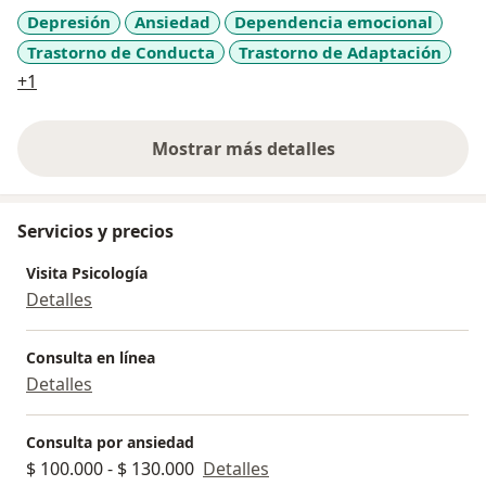
sana y equilibrada. Mi enfoque terapéutico se basa en
Depresión
Ansiedad
Dependencia emocional
la empatía, el respeto y la comprensión de las
Trastorno de Conducta
Trastorno de Adaptación
necesidades únicas de cada niño.
a11y_sr_more_diseases
+1
Mostrar más detalles
sobre la experiencia
Servicios y precios
Visita Psicología
Detalles
Consulta en línea
Detalles
Consulta por ansiedad
$ 100.000 - $ 130.000
Detalles