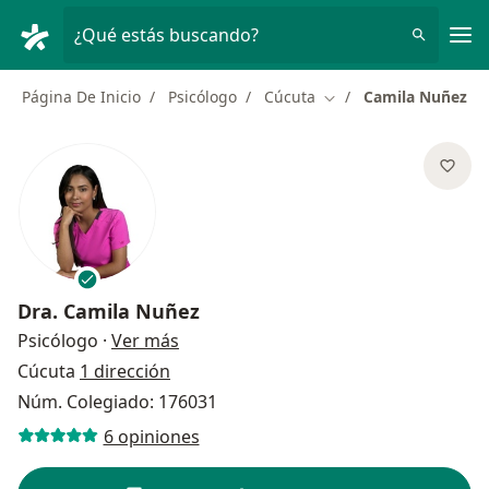
Men
¿Qué estás buscando?
Página De Inicio
Psicólogo
Cúcuta
Camila Nuñez
Cambiar de ciudad
Dra.
Camila Nuñez
sobre las especializaciones
Psicólogo
·
Ver más
Cúcuta
1 dirección
Núm. Colegiado: 176031
6 opiniones