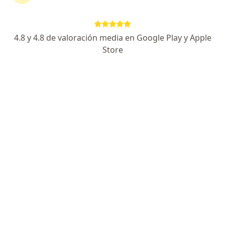
Información de contacto
Solicita una cita
4.8 y 4.8 de valoración media en Google Play y Apple
Store
Experiencia
Servicios y precios
Consultorios
Experiencia
3
1
Formación
Aseguradoras aceptadas
Ginecólogo y Especialista en Cirugía Ginecológica
Avanzada
Con más de 45 años de experiencia como ginecólogo,
el Dr. Carlos Arturo Gómez Mejía es un referente en el
área de salud femenina. A lo largo de mi carrera, he