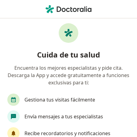
Men
¿Qué estás buscando?
Página De Inicio
Ginecólogo
Armenia
Carlos Artur
Cambiar de ciudad
Cuida de tu salud
Encuentra los mejores especialistas y pide cita.
Descarga la App y accede gratuitamente a funciones
exclusivas para ti:
Dr.
Carlos Arturo Gomez Mejia
sobre las especializaciones
Ginecólogo
·
Ver más
Gestiona tus visitas fácilmente
Armenia
1 dirección
Núm. Colegiado: 11705
Envía mensajes a tus especialistas
6 opiniones
Recibe recordatorios y notificaciones