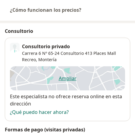
¿Cómo funcionan los precios?
Consultorio
Consultorio privado
Carrera 6 Nº 65-24 Consultorio 413 Places Mall
Recreo,
Montería
Ampliar
se abre en una nueva pestañ
Disponibilidad
Este especialista no ofrece reserva online en esta
dirección
¿Qué puedo hacer ahora?
Formas de pago (visitas privadas)