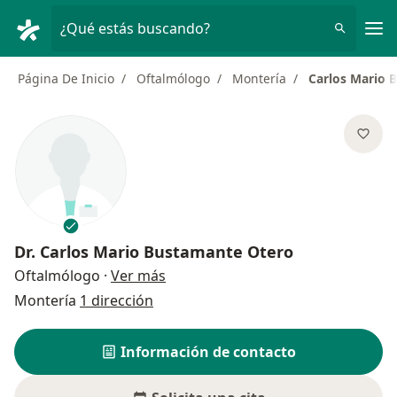
Men
¿Qué estás buscando?
Página De Inicio
Oftalmólogo
Montería
Carlos Mario 
Dr.
Carlos Mario Bustamante Otero
sobre las especializaciones
Oftalmólogo
·
Ver más
Montería
1 dirección
Información de contacto