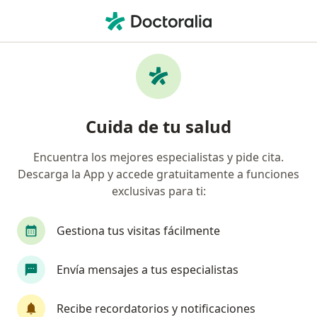
Men
Medisanitas • Cartagena, Bolívar
Página De Inicio
Cartagena
Medisanitas
Cuida de tu salud
Encuentra los mejores especialistas y pide cita.
Descarga la App y accede gratuitamente a funciones
exclusivas para ti:
Gestiona tus visitas fácilmente
Envía mensajes a tus especialistas
Recibe recordatorios y notificaciones