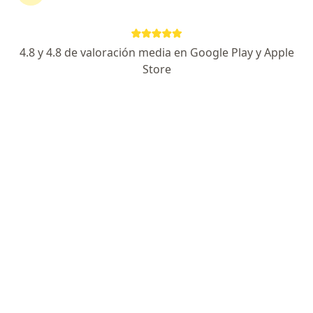
4.8 y 4.8 de valoración media en Google Play y Apple
No hemos encontrado ningún Medisanitas
Store
en Cartagena, Bolívar
Vuelve a buscar eliminando algún filtro:
Seguro
Servicio
Privacidad y cookies
Quiénes somos
Contacto