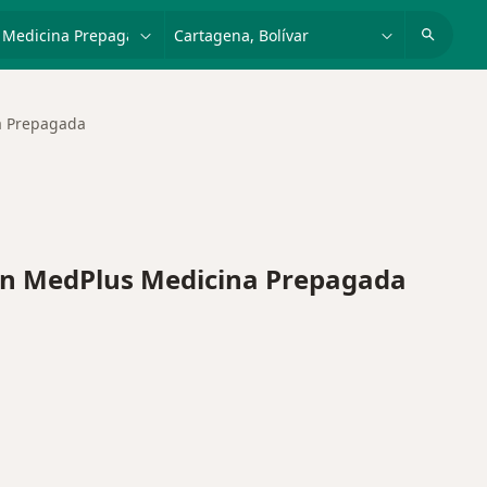
dad, enfermedad o nombre
p. ej. Bogotá
a Prepagada
n MedPlus Medicina Prepagada