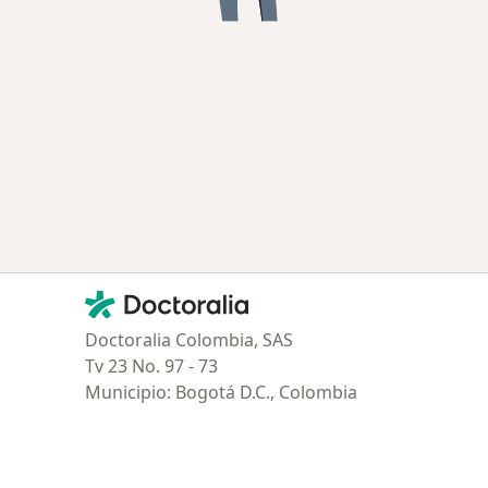
Contacto
Doctoralia - Página de inicio
Doctoralia Colombia, SAS
Tv 23 No. 97 - 73
Municipio: Bogotá D.C., Colombia