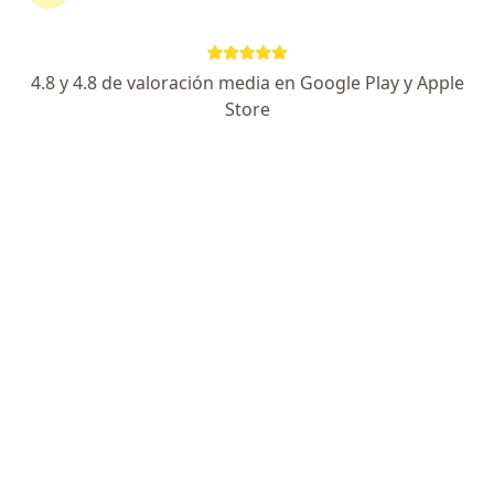
4.8 y 4.8 de valoración media en Google Play y Apple
No hemos encontrado ningún Metlife
Store
Colombia Seguros De Vida S A en Cartagena,
Bolívar
Vuelve a buscar eliminando algún filtro:
Seguro
Servicio
Privacidad y cookies