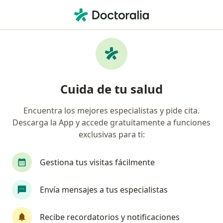
Men
Metlife Colombia Seguros De Vida S A • Cartagena, Bolívar
Página De Inicio
Cartagena
Metlife Colombia Seguros De Vida S.a.
Cuida de tu salud
Encuentra los mejores especialistas y pide cita.
Descarga la App y accede gratuitamente a funciones
exclusivas para ti:
Gestiona tus visitas fácilmente
Envía mensajes a tus especialistas
Recibe recordatorios y notificaciones