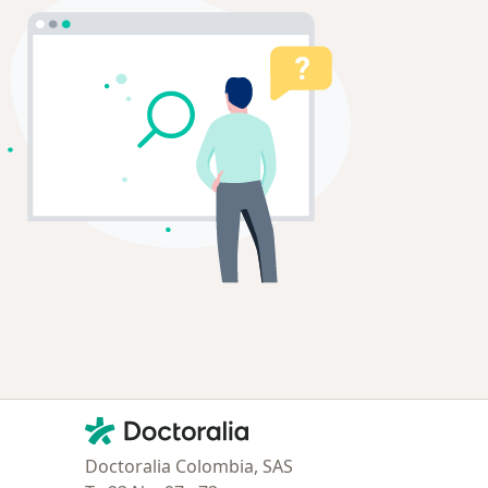
Contacto
Doctoralia - Página de inicio
Doctoralia Colombia, SAS