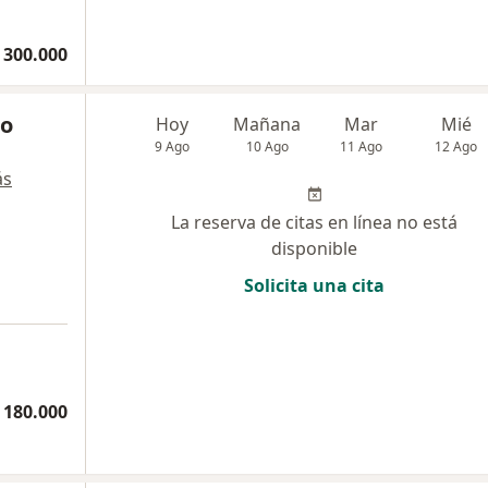
 300.000
so
Hoy
Mañana
Mar
Mié
9 Ago
10 Ago
11 Ago
12 Ago
ás
La reserva de citas en línea no está
disponible
Solicita una cita
 180.000