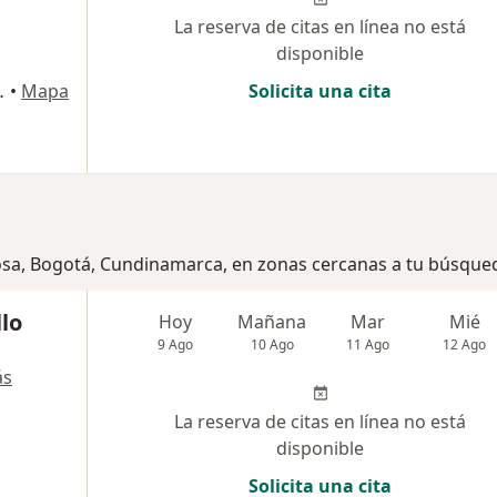
La reserva de citas en línea no está
disponible
nidad 3, Bogotá
•
Mapa
Solicita una cita
Bosa, Bogotá, Cundinamarca, en zonas cercanas a tu búsque
llo
Hoy
Mañana
Mar
Mié
9 Ago
10 Ago
11 Ago
12 Ago
ás
La reserva de citas en línea no está
disponible
Solicita una cita