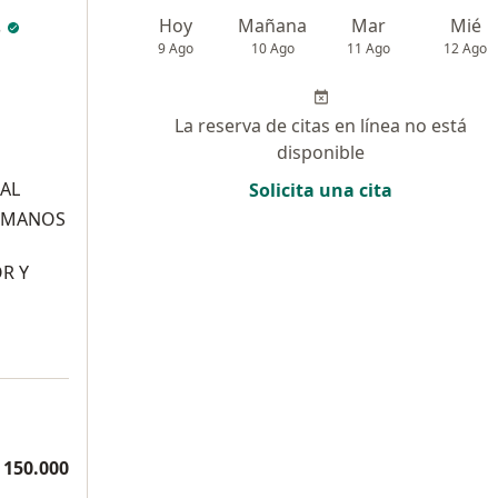
s
Hoy
Mañana
Mar
Mié
9 Ago
10 Ago
11 Ago
12 Ago
La reserva de citas en línea no está
disponible
IAL
Solicita una cita
ERMANOS
R Y
 150.000