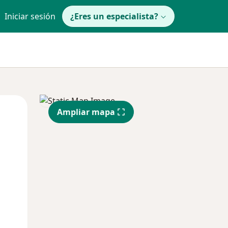
Iniciar sesión
¿Eres un especialista?
Jue
Vie
Sáb
Ampliar mapa
13 Ago
14 Ago
15 Ago