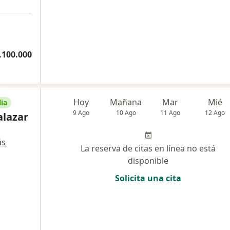
.100.000
Hoy
Mañana
Mar
Mié
ia
9 Ago
10 Ago
11 Ago
12 Ago
alazar
ás
La reserva de citas en línea no está
disponible
Solicita una cita