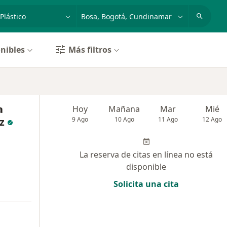
dad, enfermedad o nombre
p. ej. Bogotá
nibles
Más filtros
a
Hoy
Mañana
Mar
Mié
z
9 Ago
10 Ago
11 Ago
12 Ago
La reserva de citas en línea no está
disponible
Solicita una cita