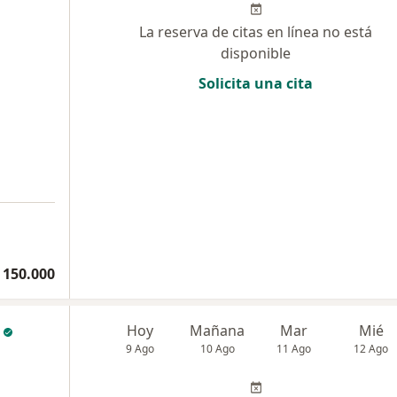
La reserva de citas en línea no está
disponible
Solicita una cita
 150.000
Hoy
Mañana
Mar
Mié
9 Ago
10 Ago
11 Ago
12 Ago