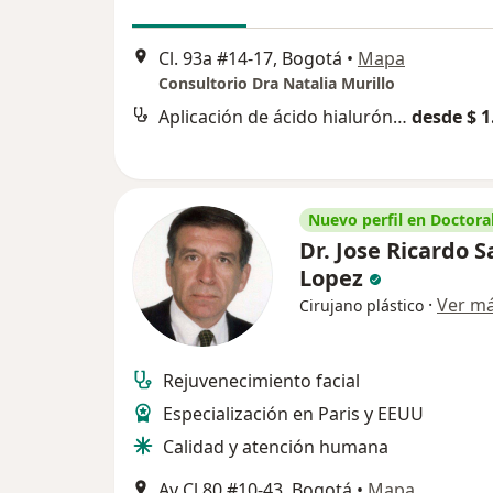
Cl. 93a #14-17, Bogotá
•
Mapa
Consultorio Dra Natalia Murillo
Aplicación de ácido hialurónico
desde $ 1
Nuevo perfil en Doctoral
Dr. Jose Ricardo S
Lopez
·
Ver m
Cirujano plástico
Rejuvenecimiento facial
Especialización en Paris y EEUU
Calidad y atención humana
Av Cl 80 #10-43, Bogotá
•
Mapa