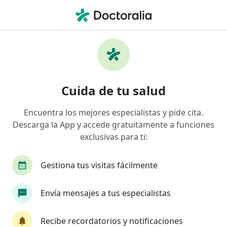
Men
Cirujano Vascular • Rionegro, Antioquia
Filtros
Seguro:
Axa Colpatria Medici
Cirujanos vasculares recomendados de Axa
Cuida de tu salud
Colpatria Medicina Prepagada S.A. en
Rionegro
Encuentra los mejores especialistas y pide cita.
Descarga la App y accede gratuitamente a funciones
exclusivas para ti:
Gestiona tus visitas fácilmente
Envía mensajes a tus especialistas
Dr. Heinz Hiller
Recibe recordatorios y notificaciones
Cirujano vascular, Cirujano cardiovascular