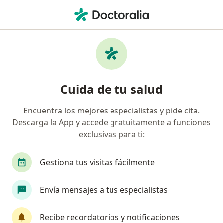
Men
Enfermería • Usaquen, Cundinamarca
Página De Inicio
Centros Médicos
Enfermería
Usaquen
Medisanitas
Cuida de tu salud
Encuentra los mejores especialistas y pide cita.
Descarga la App y accede gratuitamente a funciones
exclusivas para ti:
Gestiona tus visitas fácilmente
Envía mensajes a tus especialistas
Recibe recordatorios y notificaciones