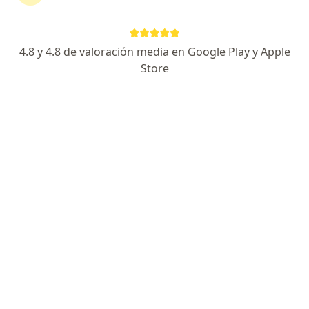
4.8 y 4.8 de valoración media en Google Play y Apple
No hemos encontrado ningún enfermería
Store
en Usaquen, Cundinamarca
Vuelve a buscar eliminando algún filtro:
Seguro
Servicio
Privacidad y cookies
Quiénes somos