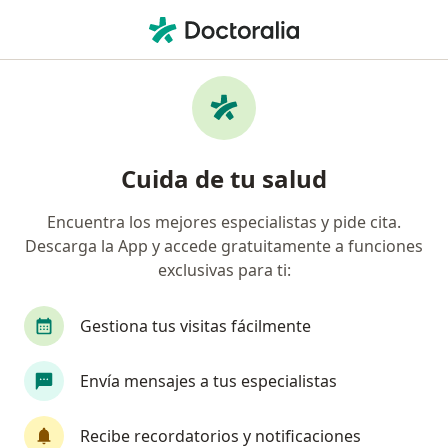
Men
Fisioterapia • Rionegro, Antioquia
Filtros
• 1
Mapa
Centros médicos de fisioterapia en
Cuida de tu salud
Rionegro
Encuentra los mejores especialistas y pide cita.
Descarga la App y accede gratuitamente a funciones
exclusivas para ti:
Gestiona tus visitas fácilmente
Envía mensajes a tus especialistas
Ser-Pélvica fisioterapia pélvica
·
Ver
Fisioterapia, Ginecología y obstetricia, Coloproctología
Recibe recordatorios y notificaciones
más