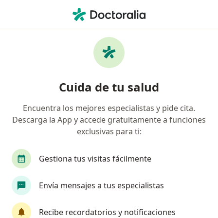
Men
Odontología • Palmira, Valle del Cauca
Página De Inicio
Centros Médicos
Odontología
Cambiar d
Palmira
Cuida de tu salud
Encuentra los mejores especialistas y pide cita.
Descarga la App y accede gratuitamente a funciones
exclusivas para ti:
Gestiona tus visitas fácilmente
Envía mensajes a tus especialistas
Recibe recordatorios y notificaciones