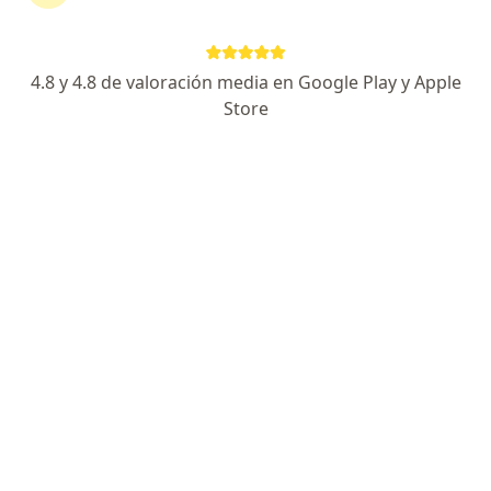
4.8 y 4.8 de valoración media en Google Play y Apple
No hemos encontrado ningún odontología
Store
en Palmira, Valle del Cauca
Cambia tu localización o busca especialistas de todo
el país que ofrezcan consultas online.
Cambiar mi localización
Buscar consultas online