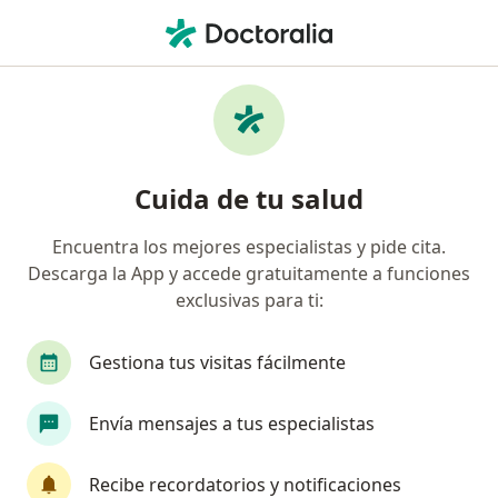
Men
Ortopedia Infantil • Bello, Antioquia
Filtros
• 1
Mapa
Centros médicos de ortopedia infantil en
Cuida de tu salud
Bello
Encuentra los mejores especialistas y pide cita.
Descarga la App y accede gratuitamente a funciones
exclusivas para ti:
Gestiona tus visitas fácilmente
Envía mensajes a tus especialistas
Odontología Jorge García
·
Ortopedia infantil, Odontología, Cirugía oral y maxilofacial
Recibe recordatorios y notificaciones
Ver más