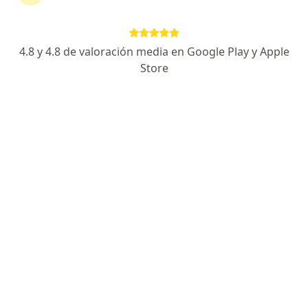
39 opiniones
Dg. 55 #37-41 Quinto piso, oficina 551, Bello
•
Mapa
4.8 y 4.8 de valoración media en Google Play y Apple
Ningún profesional de este centro tiene citas disponibles
Store
Mostrar perfil
Página De Inicio
Centros Médicos
Ortopedia Infantil
Bello
Servicio
Privacidad y cookies