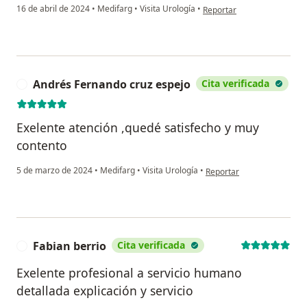
en opinión del usuario VDR
16 de abril de 2024
•
Medifarg
•
Visita Urología
•
Reportar
Andrés Fernando cruz espejo
Cita verificada
A
Exelente atención ,quedé satisfecho y muy
contento
en opinión del usuario An
5 de marzo de 2024
•
Medifarg
•
Visita Urología
•
Reportar
Fabian berrio
Cita verificada
F
Exelente profesional a servicio humano
detallada explicación y servicio