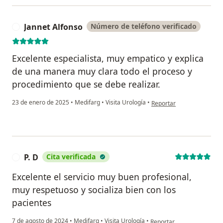
Jannet Alfonso
Número de teléfono verificado
J
Excelente especialista, muy empatico y explica
de una manera muy clara todo el proceso y
procedimiento que se debe realizar.
en opinión del usuario Jan
23 de enero de 2025
•
Medifarg
•
Visita Urología
•
Reportar
P. D
Cita verificada
P
Excelente el servicio muy buen profesional,
muy respetuoso y socializa bien con los
pacientes
en opinión del usuario P. D
7 de agosto de 2024
•
Medifarg
•
Visita Urología
•
Reportar