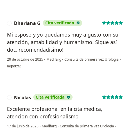
Dhariana G
Cita verificada
D
Mi esposo y yo quedamos muy a gusto con su
atención, amabilidad y humanismo. Sigue así
doc, recomendadisimo!
20 de octubre de 2025
•
Medifarg
•
Consulta de primera vez Urología
•
en opinión del usuario Dhariana G
Reportar
Nicolas
Cita verificada
N
Excelente profesional en la cita medica,
atencion con profesionalismo
17 de junio de 2025
•
Medifarg
•
Consulta de primera vez Urología
•