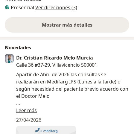
internados.
Presencial
Ver direcciones (3)
- Urgencias de urología.
- Litotricias extracorpóreas.
- Actividades de quirófano.
Mostrar más detalles
sobre la experiencia
- Inicie labores Diciembre de 2020 a diciembre de 2022.
• Guardia de Urología Hospital Nacional Alejandro
Posadas (Buenos Aires, Argentina).
Novedades
- Febrero de 2021 a Noviembre de 2022.
Dr. Cristian Ricardo Melo Murcia
Calle 36 #37-29, Villavicencio 500001
Actualmente resido en la ciudad de Villavicencio,
donde realizo mi ejercicio profesional en centros
Apartir de Abril de 2026 las consultas se
como:
realizarán en Medifarg IPS (Lunes a la tarde) o
• Cooperativa de Urólogos del Meta y la Orinoquía
según necesidad del paciente previo acuerdo con
(CUMO)
el Doctor Melo
• Dispensario Médico de Oriente
• Angiografía de Colombia
Desde Mayo de 2026 prestaré mis servicios como
Leer más
• Atención en sitios remotos de Colombia mediante
médico adscrito a Seguros Bolivar
27/04/2026
Bienestar IPS