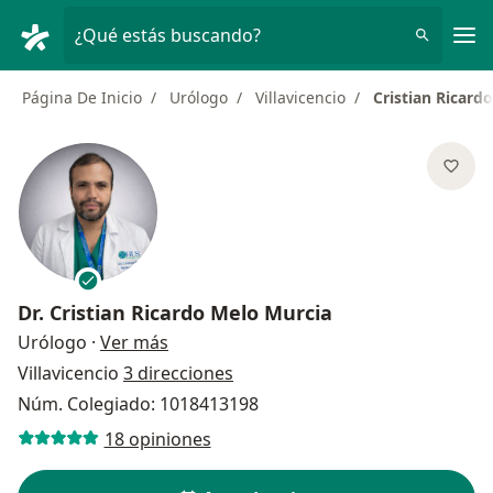
Men
¿Qué estás buscando?
Página De Inicio
Urólogo
Villavicencio
Cristian Ricard
Dr.
Cristian Ricardo Melo Murcia
sobre las especializaciones
Urólogo
·
Ver más
Villavicencio
3 direcciones
Núm. Colegiado: 1018413198
18 opiniones