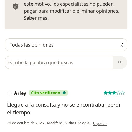
este motivo, los especialistas no pueden
pagar para modificar o eliminar opiniones.
Más información sobre opiniones
Saber más.
Busca en opiniones
Arley
Cita verificada
A
Llegue a la consulta y no se encontraba, perdí
el tiempo
en opinión del usuario A
21 de octubre de 2025
•
Medifarg
•
Visita Urología
•
Reportar