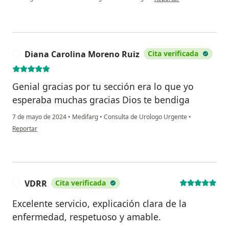
Diana Carolina Moreno Ruiz
Cita verificada
D
Genial gracias por tu sección era lo que yo
esperaba muchas gracias Dios te bendiga
7 de mayo de 2024
•
Medifarg
•
Consulta de Urologo Urgente
•
en opinión del usuario Diana Carolina Moreno Ruiz
Reportar
VDRR
Cita verificada
V
Excelente servicio, explicación clara de la
enfermedad, respetuoso y amable.