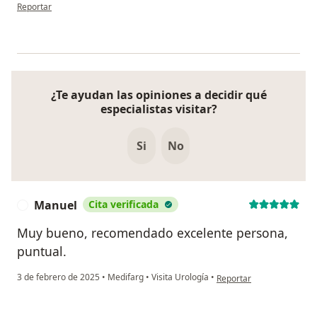
en opinión del usuario Nicolas
Reportar
¿Te ayudan las opiniones a decidir qué
especialistas visitar?
Si
No
Manuel
Cita verificada
M
Muy bueno, recomendado excelente persona,
puntual.
en opinión del usuario M
3 de febrero de 2025
•
Medifarg
•
Visita Urología
•
Reportar