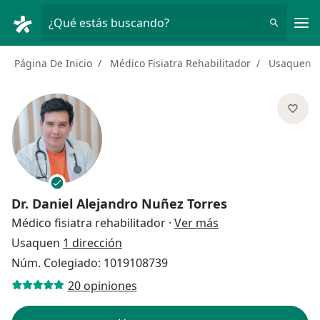
Men
¿Qué estás buscando?
Página De Inicio
Médico Fisiatra Rehabilitador
Usaquen
Dr.
Daniel Alejandro Nuñez Torres
sobre las especial
Médico fisiatra rehabilitador
·
Ver más
Usaquen
1 dirección
Núm. Colegiado: 1019108739
20 opiniones