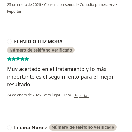
25 de enero de 2026
•
Consulta presencial
•
Consulta primera vez
•
en opinión del usuario Camilo Gomez
Reportar
ELENID ORTIZ MORA
E
Número de teléfono verificado
Muy acertado en el tratamiento y lo más
importante es el seguimiento para el mejor
resultado
en opinión del usuario ELENID OR
24 de enero de 2026
•
otro lugar
•
Otro
•
Reportar
Liliana Nuñez
Número de teléfono verificado
L