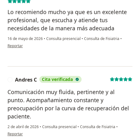
Lo recomiendo mucho ya que es un excelente
profesional, que escucha y atiende tus
necesidades de la manera más adecuada
16 de mayo de 2026
•
Consulta presencial
•
Consulta de Fisiatria
•
en opinión del usuario Valentin
Reportar
Andres C
Cita verificada
A
Comunicación muy fluida, pertinente y al
punto. Acompañamiento constante y
preocupación por la curva de recuperación del
paciente.
2 de abril de 2026
•
Consulta presencial
•
Consulta de Fisiatria
•
en opinión del usuario Andres C
Reportar