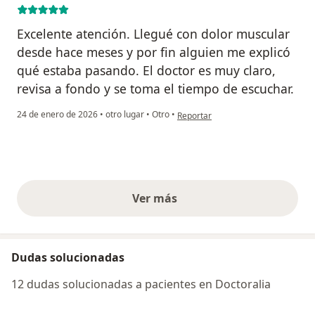
Excelente atención. Llegué con dolor muscular
desde hace meses y por fin alguien me explicó
qué estaba pasando. El doctor es muy claro,
revisa a fondo y se toma el tiempo de escuchar.
en opinión del usuario Liliana Nuñe
24 de enero de 2026
•
otro lugar
•
Otro
•
Reportar
Ver más
opiniones anteriores
Dudas solucionadas
12 dudas solucionadas a pacientes en Doctoralia