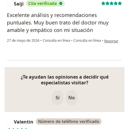
Saiji
Cita verificada
S
Excelente análisis y recomendaciones
puntuales. Muy buen trato del doctor muy
amable y empático con mi situación
en opinión del u
27 de mayo de 2026
•
Consulta en línea
•
Consulta en línea
•
Reportar
¿Te ayudan las opiniones a decidir qué
especialistas visitar?
Si
No
Valentin
Número de teléfono verificado
V