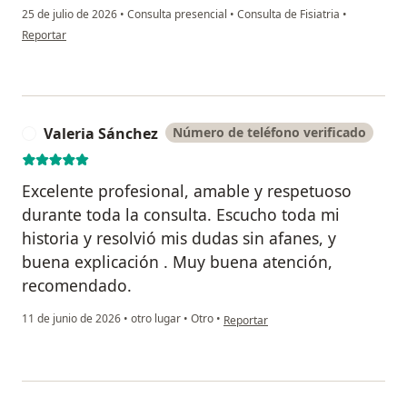
25 de julio de 2026
•
Consulta presencial
•
Consulta de Fisiatria
•
en opinión del usuario Ginna Herrera
Reportar
Valeria Sánchez
Número de teléfono verificado
V
Excelente profesional, amable y respetuoso
durante toda la consulta. Escucho toda mi
historia y resolvió mis dudas sin afanes, y
buena explicación . Muy buena atención,
recomendado.
en opinión del usuario Valeria Sánc
11 de junio de 2026
•
otro lugar
•
Otro
•
Reportar