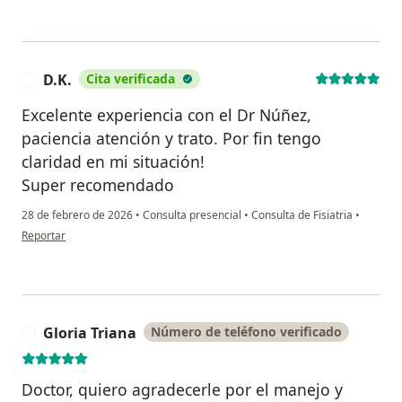
D.K.
Cita verificada
D
Excelente experiencia con el Dr Núñez,
paciencia atención y trato. Por fin tengo
claridad en mi situación!
Super recomendado
28 de febrero de 2026
•
Consulta presencial
•
Consulta de Fisiatria
•
en opinión del usuario D.K.
Reportar
Gloria Triana
Número de teléfono verificado
G
Doctor, quiero agradecerle por el manejo y