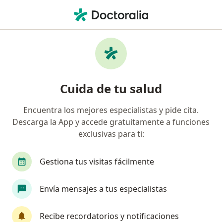
Men
Dermatólogo • Puerto Colombia, Atlántico
Búsquedas relacionadas
Enfermedades más tratadas
Acné en Puerto Colombia
Cuida de tu salud
Cáncer cutáneo en Puerto Colombia
Encuentra los mejores especialistas y pide cita.
Hemangioma (mancha de nacimiento) en Puerto
Descarga la App y accede gratuitamente a funciones
Colombia
exclusivas para ti:
Tiña en Puerto Colombia
Gestiona tus visitas fácilmente
Verrugas en Puerto Colombia
Ver más (3)
Envía mensajes a tus especialistas
Más en esta categoría: Enfermedades más tr
Recibe recordatorios y notificaciones