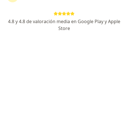
Página De Inicio
Dermatólogo
Puerto Colombia
H.d.i. Seguros
Cambiar de ciudad
4.8 y 4.8 de valoración media en Google Play y Apple
Store
No hemos encontrado ningún Dermatólogo