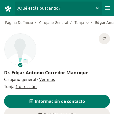
Men
¿Qué estás buscando?
Página De Inicio
Cirujano General
Tunja
Edgar Ant
Cambiar de ciu
Dr.
Edgar Antonio Corredor Manrique
sobre las especializaciones
Cirujano general
·
Ver más
Tunja
1 dirección
Información de contacto