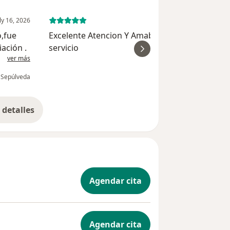
ly 16, 2026
June 14, 
o,fue
Excelente Atencion Y Amabilidad . Destacar su
ación .
servicio
ver más
ver
 Sepúlveda
Luis Miguel A
detalles
bre la experiencia
Agendar cita
Agendar cita