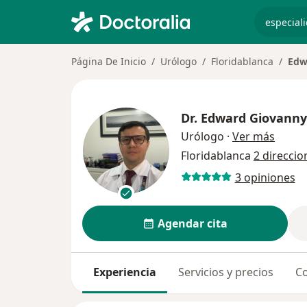
especiali
Página De Inicio
Urólogo
Floridablanca
Edw
Dr.
Edward Giovanny
sobre 
Urólogo
·
Ver más
Floridablanca
2 direccio
3 opiniones
Agendar cita
Experiencia
Servicios y precios
Co