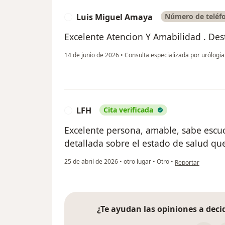
Luis Miguel Amaya
Número de teléfo
L
Excelente Atencion Y Amabilidad . Dest
14 de junio de 2026
•
Consulta especializada por urólogi
LFH
Cita verificada
L
Excelente persona, amable, sabe escu
detallada sobre el estado de salud que
en opinión del us
25 de abril de 2026
•
otro lugar
•
Otro
•
Reportar
¿Te ayudan las opiniones a decid