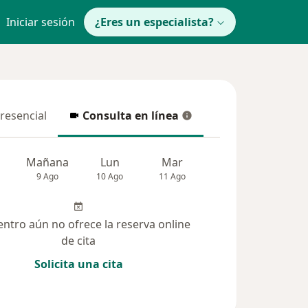
Iniciar sesión
¿Eres un especialista?
presencial
Consulta en línea
resencial
Consulta en línea
Mañana
Lun
Mar
Mié
Jue
9 Ago
10 Ago
11 Ago
12 Ago
13 Ag
entro aún no ofrece la reserva online
de cita
Solicita una cita