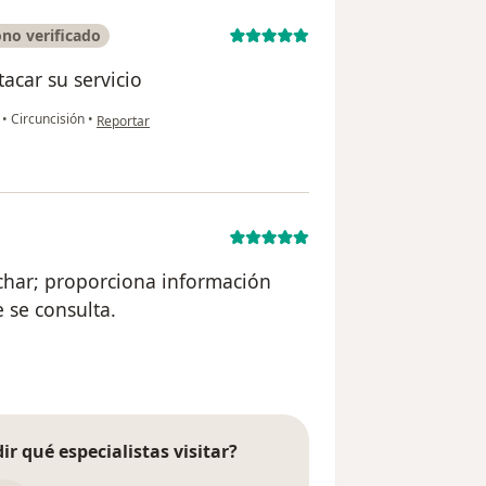
no verificado
acar su servicio
en opinión del usuario Luis Miguel Amaya
a
•
Circuncisión
•
Reportar
char; proporciona información
 se consulta.
uario LFH
ir qué especialistas visitar?