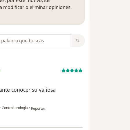
s, por este motivo, los
 modificar o eliminar opiniones.
 opiniones
opiniones
ante conocer su valiosa
en opinión del usuario Arnulfo Sepúlveda
•
Control urología
•
Reportar