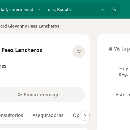
dad, enfermedad o nombre
p. ej. Bogotá
ard Giovanny Paez Lancheros
Visita 
 Paez Lancheros
Visita p
las especializaciones
nes
Hoy
8 Ago
Enviar mensaje
Este c
nsultorios
Aseguradoras
Opiniones (3)