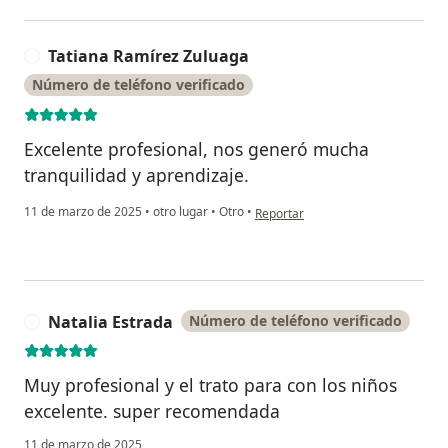
Tatiana Ramírez Zuluaga
T
Número de teléfono verificado
Excelente profesional, nos generó mucha
tranquilidad y aprendizaje.
en opinión del usuario Tatiana Ra
11 de marzo de 2025
•
otro lugar
•
Otro
•
Reportar
Natalia Estrada
Número de teléfono verificado
N
Muy profesional y el trato para con los niños
excelente. super recomendada
11 de marzo de 2025