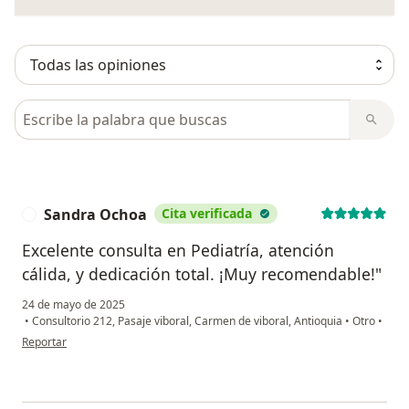
Busca en opiniones
Sandra Ochoa
Cita verificada
S
Excelente consulta en Pediatría, atención
cálida, y dedicación total. ¡Muy recomendable!"
24 de mayo de 2025
•
Consultorio 212, Pasaje viboral, Carmen de viboral, Antioquia
•
Otro
•
en opinión del usuario Sandra Ochoa
Reportar