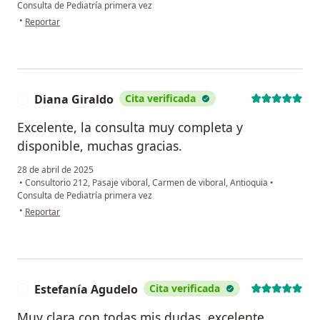
Consulta de Pediatría primera vez
en opinión del usuario Lizeth Catherine Echavarria Lopez
•
Reportar
Diana Giraldo
Cita verificada
D
Excelente, la consulta muy completa y
disponible, muchas gracias.
28 de abril de 2025
•
Consultorio 212, Pasaje viboral, Carmen de viboral, Antioquia
•
Consulta de Pediatría primera vez
en opinión del usuario Diana Giraldo
•
Reportar
Estefanía Agudelo
Cita verificada
E
Muy clara con todas mis dudas, excelente