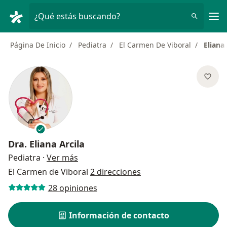
Men
¿Qué estás buscando?
Página De Inicio
Pediatra
El Carmen De Viboral
Eliana 
Dra.
Eliana Arcila
sobre las especializaciones
Pediatra
·
Ver más
El Carmen de Viboral
2 direcciones
28 opiniones
Información de contacto