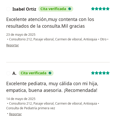
Isabel Ortiz
Cita verificada
I
Excelente atención,muy contenta con los
resultados de la consulta.Mil gracias
23 de mayo de 2025
•
Consultorio 212, Pasaje viboral, Carmen de viboral, Antioquia
•
Otro
•
en opinión del usuario Isabel Ortiz
Reportar
A.
Cita verificada
A
Excelente pediatra, muy cálida con mi hija,
empatica, buena asesoria. ¡Recomendada!
14 de mayo de 2025
•
Consultorio 212, Pasaje viboral, Carmen de viboral, Antioquia
•
Consulta de Pediatría primera vez
en opinión del usuario A.
•
Reportar