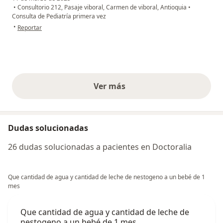
•
Consultorio 212, Pasaje viboral, Carmen de viboral, Antioquia
•
Consulta de Pediatría primera vez
en opinión del usuario Natalia Estrada
•
Reportar
Ver más
opiniones anteriores
Dudas solucionadas
26 dudas solucionadas a pacientes en Doctoralia
Que cantidad de agua y cantidad de leche de nestogeno a un bebé de 1
mes
Que cantidad de agua y cantidad de leche de
nestogeno a un bebé de 1 mes