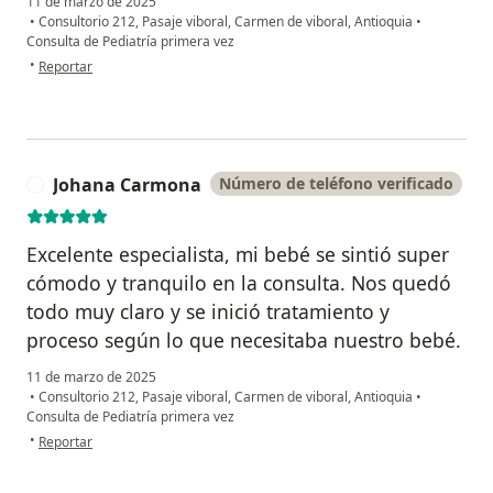
11 de marzo de 2025
•
Consultorio 212, Pasaje viboral, Carmen de viboral, Antioquia
•
Consulta de Pediatría primera vez
en opinión del usuario Alba Ramírez
•
Reportar
Johana Carmona
Número de teléfono verificado
J
Excelente especialista, mi bebé se sintió super
cómodo y tranquilo en la consulta. Nos quedó
todo muy claro y se inició tratamiento y
proceso según lo que necesitaba nuestro bebé.
11 de marzo de 2025
•
Consultorio 212, Pasaje viboral, Carmen de viboral, Antioquia
•
Consulta de Pediatría primera vez
en opinión del usuario Johana Carmona
•
Reportar