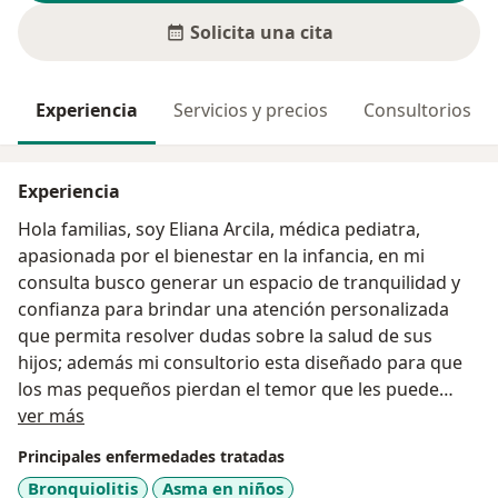
Solicita una cita
Experiencia
Servicios y precios
Consultorios
Experiencia
Hola familias, soy Eliana Arcila, médica pediatra,
apasionada por el bienestar en la infancia, en mi
consulta busco generar un espacio de tranquilidad y
confianza para brindar una atención personalizada
que permita resolver dudas sobre la salud de sus
hijos; además mi consultorio esta diseñado para que
los mas pequeños pierdan el temor que les puede
Acerca de mí
generar ir al doctor y se convierta en un momento de
ver más
alegría, recuerda que te acompaño desde el proceso
Principales enfermedades tratadas
de gestación hasta que tu hijo cumpla 18 años, te
Bronquiolitis
Asma en niños
espero en mi consulta para que celebremos juntos los