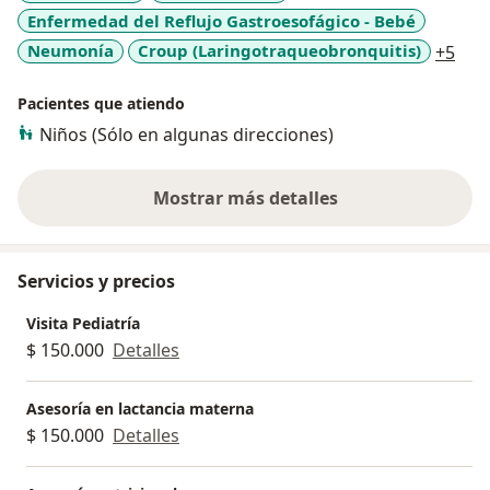
Enfermedad del Reflujo Gastroesofágico - Bebé
logros de tus hijos.
a11
Neumonía
Croup (Laringotraqueobronquitis)
+5
Pacientes que atiendo
Niños (Sólo en algunas direcciones)
Mostrar más detalles
sobre la experiencia
Servicios y precios
Visita Pediatría
$ 150.000
Detalles
Asesoría en lactancia materna
$ 150.000
Detalles