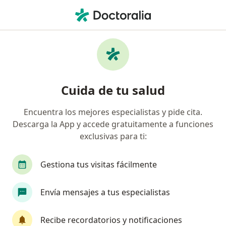
Men
Angustia • Santa Fe de Antioquia, Antioquia
Filtros
• 1
Mapa
Especialistas en Angustia en Santa Fe de
Cuida de tu salud
Antioquia
Encuentra los mejores especialistas y pide cita.
Descarga la App y accede gratuitamente a funciones
¿Qué especialidad estás buscando?
exclusivas para ti:
Psicólogo
Gestiona tus visitas fácilmente
Envía mensajes a tus especialistas
Recibe recordatorios y notificaciones