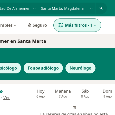
dad, enfermedad o nombre
p. ej. Bogotá
nibles
Seguro
Más filtros
•
1
imer en Santa Marta
sicólogo
Fonoaudiólogo
Neurólogo
Hoy
Mañana
Sáb
Dom
6 Ago
7 Ago
8 Ago
9 Ago
·
Ver
o
La reserva de citas en línea no está