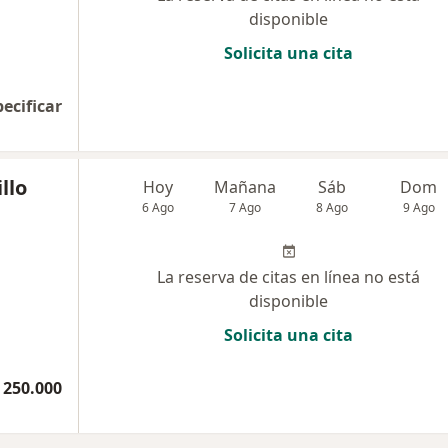
disponible
Solicita una cita
pecificar
llo
Hoy
Mañana
Sáb
Dom
6 Ago
7 Ago
8 Ago
9 Ago
La reserva de citas en línea no está
disponible
Solicita una cita
 250.000