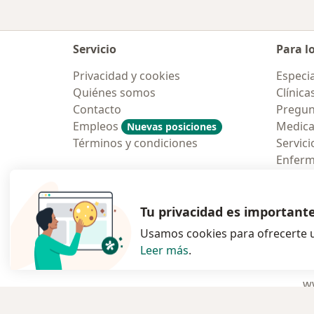
Servicio
Para l
Privacidad y cookies
Especia
Quiénes somos
Clínica
Contacto
Pregun
Empleos
Medic
Nuevas posiciones
Términos y condiciones
Servici
Enfer
Pregun
Aplicac
Tu privacidad es important
Usamos cookies para ofrecerte u
Leer más
.
se abre en una n
se abre 
s
Polska
,
Türkiye
,
España
,
ww