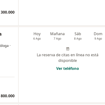
 300.000
a
Hoy
Mañana
Sáb
Dom
6 Ago
7 Ago
8 Ago
9 Ago
·
ióloga
La reserva de citas en línea no está
disponible
Ver teléfono
 800.000