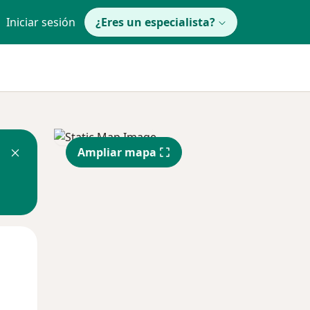
Iniciar sesión
¿Eres un especialista?
Ampliar mapa
Lun
Mar
Mié
10 Ago
11 Ago
12 Ago