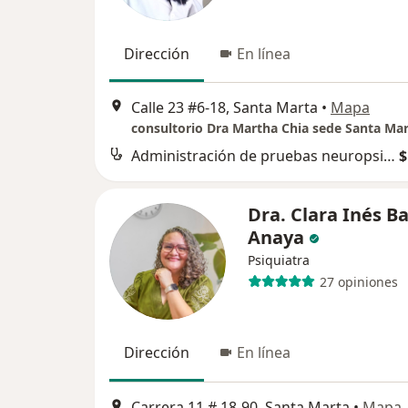
Dirección
En línea
Calle 23 #6-18, Santa Marta
•
Mapa
consultorio Dra Martha Chia sede Santa Ma
Administración de pruebas neuropsicológicas
$
Dra. Clara Inés Ba
Anaya
Psiquiatra
27 opiniones
Dirección
En línea
Carrera 11 # 18-90, Santa Marta
•
Mapa