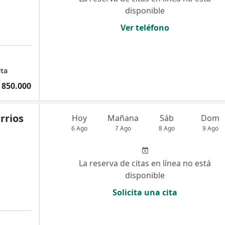
disponible
Ver teléfono
rta
 850.000
rrios
Hoy
Mañana
Sáb
Dom
6 Ago
7 Ago
8 Ago
9 Ago
La reserva de citas en línea no está
disponible
Solicita una cita