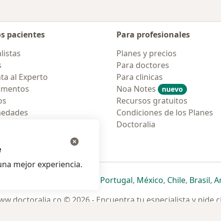
os pacientes
Para profesionales
listas
Planes y precios
s
Para doctores
ta al Experto
Para clinicas
amentos
Noa Notes
nuevo
os
Recursos gratuitos
medades
Condiciones de los Planes
tas Frecuentes
Doctoralia
ión para móvil
e
na mejor experiencia.
ueva pestaña
en una nueva pestaña
e abre en una nueva pestaña
se abre en una nueva pestaña
se abre en una nueva pestaña
se abre en una nueva pestaña
se abre en una nueva p
se abre en una
se abre e
se
Italia
,
Deutschland
,
Česko
,
Portugal
,
México
,
Chile
,
Brasil
,
A
w.doctoralia.co © 2026 - Encuentra tu especialista y pide c