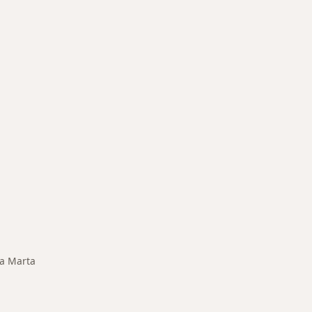
rmedades en Santa Marta
ta Marta