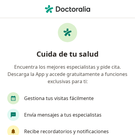
Men
Hemorragia Digestiva Baja • San Andres, San Andrés y Providencia
Filtros
• 1
Seguro
Mapa
Especialistas en Hemorragia digestiva baja
Cuida de tu salud
en San Andres
Encuentra los mejores especialistas y pide cita.
Descarga la App y accede gratuitamente a funciones
¿Qué especialidad estás buscando?
exclusivas para ti:
Cirujano general
Gestiona tus visitas fácilmente
Envía mensajes a tus especialistas
Recibe recordatorios y notificaciones