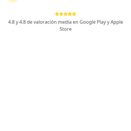
Dr. Orlando Jimenez Bernard
4.8 y 4.8 de valoración media en Google Play y Apple
·
Ver más
Cirujano general
Store
Carrera 3 #16-42, San Andres
•
Mapa
Endoscopy Center Delt
Consulta de primera vez con cirugía gastrointestinal
$ 300.000
Este especialista no ofrece reserva de cita en línea en esta dirección.
Solicita una cita
Especialistas En Hemorragia Digestiva Baja En San Andres