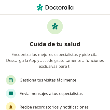
Men
Quiste Epidérmico • San Vicente, Antioquia
Filtros
• 1
Mapa
Especialistas en Quiste epidérmico en San
Cuida de tu salud
Vicente
Encuentra los mejores especialistas y pide cita.
Descarga la App y accede gratuitamente a funciones
¿Qué especialidad estás buscando?
exclusivas para ti:
Médico general
Gestiona tus visitas fácilmente
Envía mensajes a tus especialistas
Recibe recordatorios y notificaciones