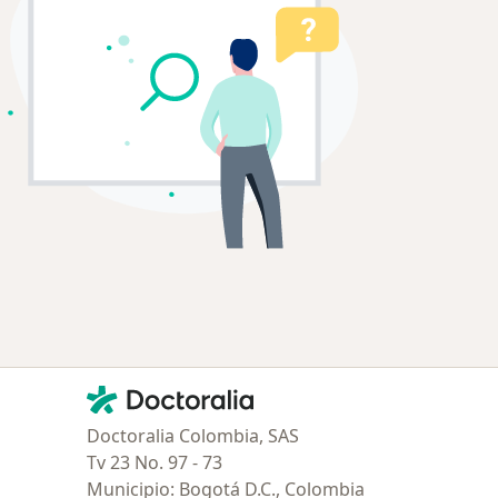
Contacto
Doctoralia - Página de inicio
Doctoralia Colombia, SAS
Tv 23 No. 97 - 73
Municipio: Bogotá D.C., Colombia