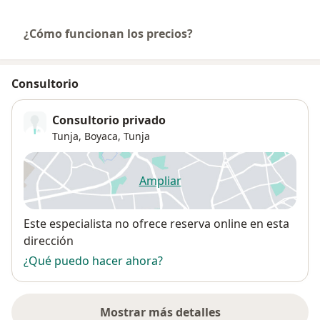
¿Cómo funcionan los precios?
Consultorio
Consultorio privado
Tunja, Boyaca,
Tunja
Ampliar
se abre en una nueva pestañ
Disponibilidad
Este especialista no ofrece reserva online en esta
dirección
¿Qué puedo hacer ahora?
Mostrar más detalles
sobre la dirección