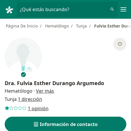
Men
¿Qué estás buscando?
Página De Inicio
Hematólogo
Tunja
Fulvia Esther Du
Dra.
Fulvia Esther Durango Argumedo
sobre las especializaciones
Hematólogo
·
Ver más
Tunja
1 dirección
1 opinión
Información de contacto