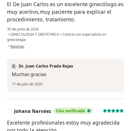
El De Juan Carlos es un excelente ginecólogo.es
muy acertivo,muy paciente para explicar el
procedimiento, tratamiento.
30 de junio de 2026
•
GINECOLOGIA Y OBSTETRICA
•
Control con especialista en
ginecología
en opinión del usuario Mónica Ojeda Morales
•
Reportar
Dr. Juan Carlos Prada Rojas
Muchas gracias
17 de julio de 2026
Johana Narváez
Cita verificada
J
Excelente profesionales estoy muy agradecida
por todo la atención