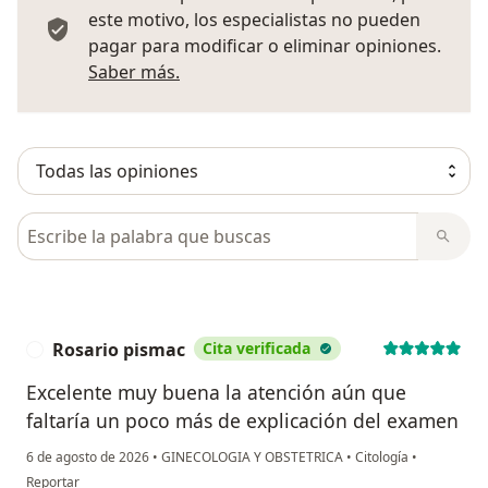
este motivo, los especialistas no pueden
pagar para modificar o eliminar opiniones.
Más información sobre opiniones
Saber más.
Busca en opiniones
Rosario pismac
Cita verificada
R
Excelente muy buena la atención aún que
faltaría un poco más de explicación del examen
6 de agosto de 2026
•
GINECOLOGIA Y OBSTETRICA
•
Citología
•
en opinión del usuario Rosario pismac
Reportar