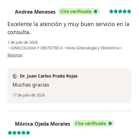
Andrea Meneses
Cita verificada
A
Excelente la atención y muy buen servicio en la
consulta.
1 de julio de 2026
•
GINECOLOGIA Y OBSTETRICA
•
Visita Ginecología y Obstetrícia
•
en opinión del usuario Andrea Meneses
Reportar
Dr. Juan Carlos Prada Rojas
Muchas gracias
17 de julio de 2026
Mónica Ojeda Morales
Cita verificada
M