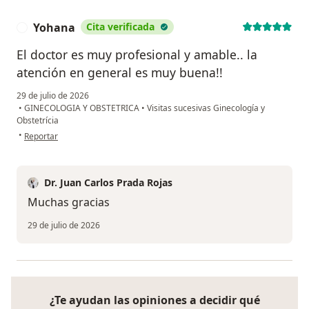
Yohana
Cita verificada
Y
El doctor es muy profesional y amable.. la
atención en general es muy buena!!
29 de julio de 2026
•
GINECOLOGIA Y OBSTETRICA
•
Visitas sucesivas Ginecología y
Obstetrícia
en opinión del usuario Yohana
•
Reportar
Dr. Juan Carlos Prada Rojas
Muchas gracias
29 de julio de 2026
¿Te ayudan las opiniones a decidir qué