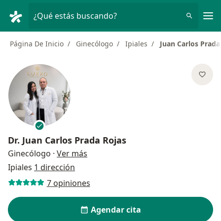
Men
¿Qué estás buscando?
Página De Inicio
Ginecólogo
Ipiales
Juan Carlos Prada
Dr.
Juan Carlos Prada Rojas
sobre las especializaciones
Ginecólogo
·
Ver más
Ipiales
1 dirección
7 opiniones
Agendar cita