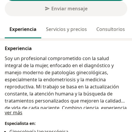
Enviar mensaje
Experiencia
Servicios y precios
Consultorios
Experiencia
Soy un profesional comprometido con la salud
integral de la mujer, enfocado en el diagnóstico y
manejo moderno de patologías ginecológicas,
especialmente la endometriosis y la medicina
reproductiva. Mi trabajo se basa en la actualización
constante, la atención humana y la búsqueda de
tratamientos personalizados que mejoren la calidad
de vida de cada paciente. Combino ciencia, experiencia
Acerca de mí
ver más
y empatía para brindar una atención centrada en la
mujer y sus necesidades reales.
Especialista en:
Ginecología laparoscópica