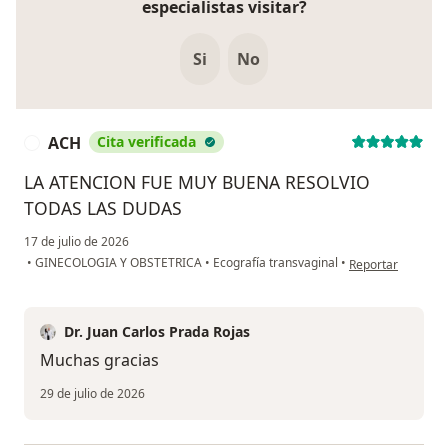
especialistas visitar?
Si
No
ACH
Cita verificada
A
LA ATENCION FUE MUY BUENA RESOLVIO
TODAS LAS DUDAS
17 de julio de 2026
en opinión del us
•
GINECOLOGIA Y OBSTETRICA
•
Ecografía transvaginal
•
Reportar
Dr. Juan Carlos Prada Rojas
Muchas gracias
29 de julio de 2026