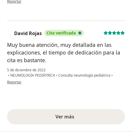
Reportar
David Rojas
Cita verificada
D
Muy buena atención, muy detallada en las
explicaciones, el tiempo de dedicación para la
cita es bastante.
5 de diciembre de 2022
•
NEUMOLOGÍA PEDIÁTRICA
•
Consulta neumología pediátrica
•
en opinión del usuario David Rojas
Reportar
Ver más
opiniones anteriores