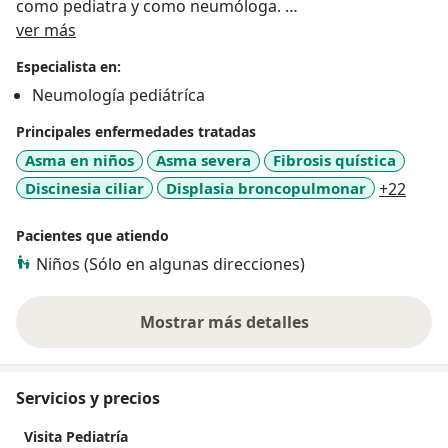
como pediatra y como neumóloga.
Acerca de mí
Cuento con instalaciones cómodas, enfocadas en
ver más
darte a ti y a tus niños una excelente experiencia en la
Especialista en:
consulta.
Neumología pediátríca
Principales enfermedades tratadas
Asma en niños
Asma severa
Fibrosis quística
a11y_
Discinesia ciliar
Displasia broncopulmonar
+22
Pacientes que atiendo
Niños (Sólo en algunas direcciones)
Mostrar más detalles
sobre la experiencia
Servicios y precios
Visita Pediatría