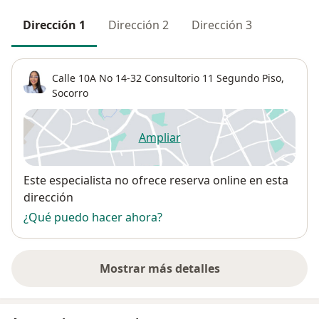
Dirección 1
Dirección 2
Dirección 3
Calle 10A No 14-32 Consultorio 11 Segundo Piso,
Socorro
Ampliar
se abre en una nueva pestañ
Disponibilidad
Este especialista no ofrece reserva online en esta
dirección
¿Qué puedo hacer ahora?
Mostrar más detalles
sobre la dirección