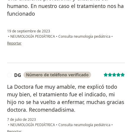
humano. En nuestro caso el tratamiento nos ha
funcionado
19 de septiembre de 2023
•
NEUMOLOGÍA PEDIÁTRICA
•
Consulta neumología pediátrica
•
en opinión del usuario Carolina
Reportar
DG
Número de teléfono verificado
D
La Doctora fue muy amable, me explicó todo
muy bien, el tratamiento fue el indicado, mi
hijo no se ha vuelto a enfermar, muchas gracias
doctora. Recomendadisima.
7 de julio de 2023
•
NEUMOLOGÍA PEDIÁTRICA
•
Consulta neumología pediátrica
•
en opinión del usuario DG
Reportar