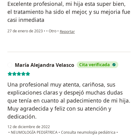
Excelente profesional, mi hija esta super bien,
el tratamiento ha sido el mejor, y su mejoria fue
casi inmediata
en opinión del usuario Carina santos
27 de enero de 2023
•
•
Otro
•
Reportar
María Alejandra Velasco
Cita verificada
M
Una profesional muy atenta, cariñosa, sus
explicaciones claras y despejó muchas dudas
que tenía en cuanto al padecimiento de mi hija.
Muy agradecida y feliz con su atención y
dedicación.
12 de diciembre de 2022
•
NEUMOLOGÍA PEDIÁTRICA
•
Consulta neumología pediátrica
•
en opinión del usuario María Alejandra Velasco