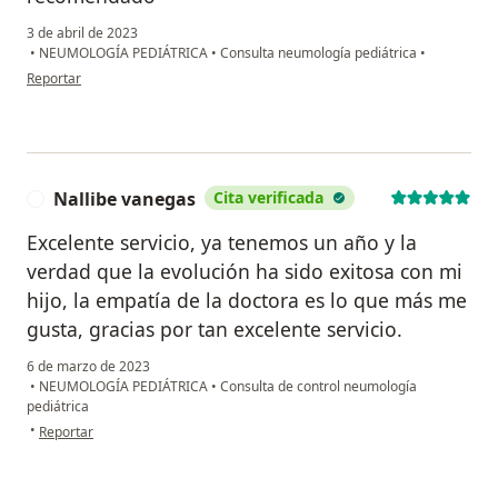
3 de abril de 2023
•
NEUMOLOGÍA PEDIÁTRICA
•
Consulta neumología pediátrica
•
en opinión del usuario Maria Paula
Reportar
Nallibe vanegas
Cita verificada
N
Excelente servicio, ya tenemos un año y la
verdad que la evolución ha sido exitosa con mi
hijo, la empatía de la doctora es lo que más me
gusta, gracias por tan excelente servicio.
6 de marzo de 2023
•
NEUMOLOGÍA PEDIÁTRICA
•
Consulta de control neumología
pediátrica
en opinión del usuario Nallibe vanegas
•
Reportar