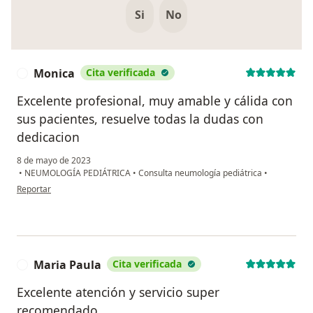
Si
No
Monica
Cita verificada
M
Excelente profesional, muy amable y cálida con
sus pacientes, resuelve todas la dudas con
dedicacion
8 de mayo de 2023
•
NEUMOLOGÍA PEDIÁTRICA
•
Consulta neumología pediátrica
•
en opinión del usuario Monica
Reportar
Maria Paula
Cita verificada
M
Excelente atención y servicio super
recomendado