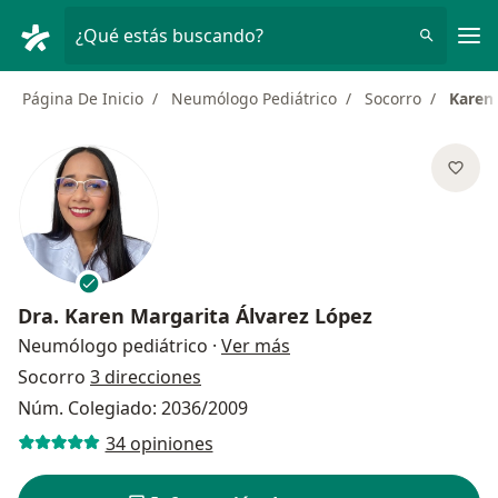
Men
¿Qué estás buscando?
Página De Inicio
Neumólogo Pediátrico
Socorro
Karen 
Dra.
Karen Margarita Álvarez López
sobre las especializacio
Neumólogo pediátrico
·
Ver más
Socorro
3 direcciones
Núm. Colegiado: 2036/2009
34 opiniones