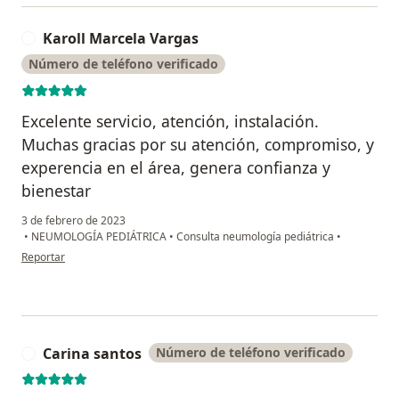
Karoll Marcela Vargas
K
Número de teléfono verificado
Excelente servicio, atención, instalación.
Muchas gracias por su atención, compromiso, y
experencia en el área, genera confianza y
bienestar
3 de febrero de 2023
•
NEUMOLOGÍA PEDIÁTRICA
•
Consulta neumología pediátrica
•
en opinión del usuario Karoll Marcela Vargas
Reportar
Carina santos
Número de teléfono verificado
C