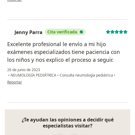
Jenny Parra
Cita verificada
J
Excelente profesional le envío a mi hijo
exámenes especializados tiene paciencia con
los niños y nos explico el proceso a seguir.
26 de junio de 2023
•
NEUMOLOGÍA PEDIÁTRICA
•
Consulta neumología pediátrica
•
en opinión del usuario Jenny Parra
Reportar
¿Te ayudan las opiniones a decidir qué
especialistas visitar?