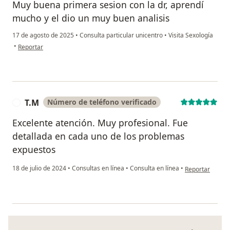
Muy buena primera sesion con la dr, aprendí
mucho y el dio un muy buen analisis
17 de agosto de 2025
•
Consulta particular unicentro
•
Visita Sexología
en opinión del usuario Daniel
•
Reportar
T.M
Número de teléfono verificado
T
Excelente atención. Muy profesional. Fue
detallada en cada uno de los problemas
expuestos
en opinión del 
18 de julio de 2024
•
Consultas en línea
•
Consulta en línea
•
Reportar