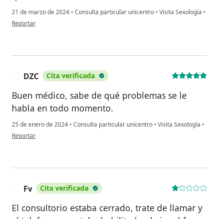
21 de marzo de 2024
•
Consulta particular unicentro
•
Visita Sexología
•
en opinión del usuario jl
Reportar
DZC
Cita verificada
D
Buen médico, sabe de qué problemas se le
habla en todo momento.
25 de enero de 2024
•
Consulta particular unicentro
•
Visita Sexología
•
en opinión del usuario DZC
Reportar
Fv
Cita verificada
F
El consultorio estaba cerrado, trate de llamar y