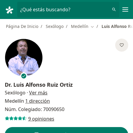
Men
¿Qué estás buscando?
Página De Inicio
Sexólogo
Medellín
Luis Alfonso Ru
Cambiar de ciudad
Dr.
Luis Alfonso Ruiz Ortiz
sobre las especializaciones
Sexólogo
·
Ver más
Medellín
1 dirección
Núm. Colegiado: 70090650
9 opiniones