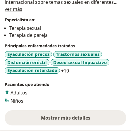
internacional sobre temas sexuales en diferentes
Acerca de mí
programas de radio y TV; Primer director científico de
ver más
la revista "Cosmética", con gran experiencia en
Especialista en:
mejorar tu vida sexual y estética para que te veas
Terapia sexual
mejor fisicamente frente a tu pareja sexual, Ademas
Terapia de pareja
de tratar todas las patologias o disfunciones sexuales.
Principales enfermedades tratadas
Eyaculación precoz
Trastornos sexuales
Disfunción eréctil
Deseo sexual hipoactivo
a11y_sr_more_diseases
Eyaculación retardada
+10
Pacientes que atiendo
Adultos
Niños
Mostrar más detalles
sobre la experiencia