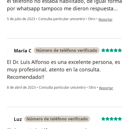
el telefono no estaba habilitado, de igual forma
por whatsapp tampoco me dieron respuesta...
en opinión del usua
5 de julio de 2023
•
Consulta particular unicentro
•
Otro
•
Reportar
María C
Número de teléfono verificado
M
El Dr. Luis Alfonso es una excelente persona, es
muy profesional, atento en la consulta.
Recomendado!!
en opinión del usu
8 de abril de 2023
•
Consulta particular unicentro
•
Otro
•
Reportar
Luz
Número de teléfono verificado
L