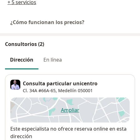
+ 5 servicios
¿Cómo funcionan los precios?
Consultorios (2)
Dirección
En línea
Consulta particular unicentro
Cl. 34A #66A-65,
Medellín
050001
Ampliar
se abre en una nueva pestañ
Disponibilidad
Este especialista no ofrece reserva online en esta
dirección