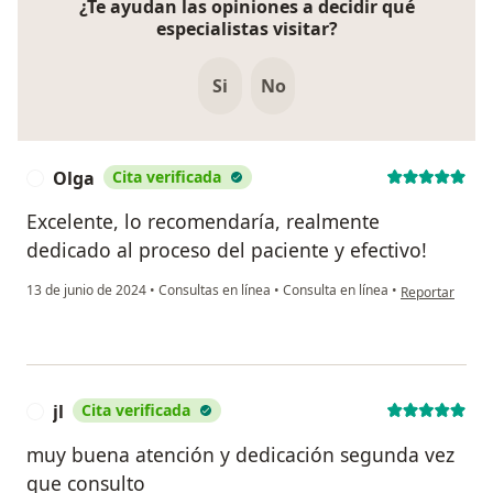
¿Te ayudan las opiniones a decidir qué
especialistas visitar?
Si
No
Olga
Cita verificada
O
Excelente, lo recomendaría, realmente
dedicado al proceso del paciente y efectivo!
en opinión del 
13 de junio de 2024
•
Consultas en línea
•
Consulta en línea
•
Reportar
jl
Cita verificada
J
muy buena atención y dedicación segunda vez
que consulto